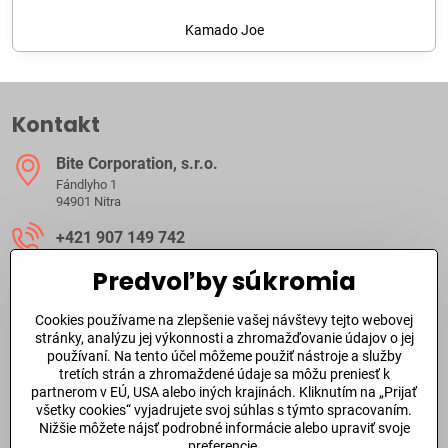
Kamado Joe
Kontakt
Bite Corporation, s​.r​.o​.
Fándlyho 1
94901 Nitra
+421 907 149 742
Predvoľby súkromia
ibite​@ibite​.sk
Cookies používame na zlepšenie vašej návštevy tejto webovej
Ako dlho trvá dodanie?
stránky, analýzu jej výkonnosti a zhromažďovanie údajov o jej
používaní. Na tento účel môžeme použiť nástroje a služby
tretích strán a zhromaždené údaje sa môžu preniesť k
O skladových zásobách a dodacej doby tovaru sa môžete
partnerom v EÚ, USA alebo iných krajinách. Kliknutím na „Prijať
informovať aj
telefonicky
alebo prostredníctvom
emailu
.
všetky cookies“ vyjadrujete svoj súhlas s týmto spracovaním.
Nižšie môžete nájsť podrobné informácie alebo upraviť svoje
preferencie.