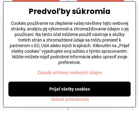
Predvoľby súkromia
Cookies používame na zlepšenie vašej návštevy tejto webovej
stránky, analýzu jej výkonnosti a zhromažďovanie údajov o jej
používaní. Na tento účel môžeme použiť nástroje a služby
tretích strán a zhromaždené údaje sa môžu preniesť k
partnerom v EÚ, USA alebo iných krajinách. Kliknutím na „Prijať
všetky cookies“ vyjadrujete svoj súhlas s týmto spracovaním.
Nižšie môžete nájsť podrobné informácie alebo upraviť svoje
12%
9%
preferencie.
Flair Second Shot Flow
Flair Second Shot Plus
Zásady ochrany osobných údajov
Control 2 Portafilter
Standard Brew Head
Set
Set
82 €
84 €
Prijať všetky cookies
Ukázať podrobnosti
Do košíka
Do košíka