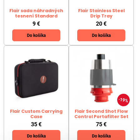
Flair sada náhradných
Flair Stainless Steel
tesnení Standard
Drip Tray
9 €
20 €
Do košíka
Do košíka
19%
Flair Custom Carrying
Flair Second Shot Flow
Case
Control Portafilter Set
35 €
75 €
Do košíka
Do košíka