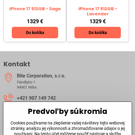
iPhone 17 512GB - Sage
iPhone 17 512GB -
Lavender
1329 €
1329 €
Do košíka
Do košíka
Kontakt
Bite Corporation, s​.r​.o​.
Fándlyho 1
94901 Nitra
+421 907 149 742
Predvoľby súkromia
ibite​@ibite​.sk
Cookies používame na zlepšenie vašej návštevy tejto webovej
Ako dlho trvá dodanie?
stránky, analýzu jej výkonnosti a zhromažďovanie údajov o jej
používaní. Na tento účel môžeme použiť nástroje a služby