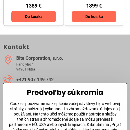
1389 €
1899 €
Do košíka
Do košíka
Kontakt
Bite Corporation, s​.r​.o​.
Fándlyho 1
94901 Nitra
+421 907 149 742
Predvoľby súkromia
ibite​@ibite​.sk
Cookies používame na zlepšenie vašej návštevy tejto webovej
Ako dlho trvá dodanie?
stránky, analýzu jej výkonnosti a zhromažďovanie údajov o jej
používaní. Na tento účel môžeme použiť nástroje a služby
tretích strán a zhromaždené údaje sa môžu preniesť k
O skladových zásobách a dodacej doby tovaru sa môžete
partnerom v EÚ, USA alebo iných krajinách. Kliknutím na „Prijať
informovať aj
telefonicky
alebo prostredníctvom
emailu
.
všetky cookies“ vyjadrujete svoj súhlas s týmto spracovaním.