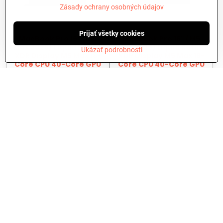
Zásady ochrany osobných údajov
Prijať všetky cookies
MacBook Pro 16" (M5
MacBook Pro 16" (M5
Max 2026) Liquid Retina
Max 2026) Liquid Retina
Ukázať podrobnosti
XDR Display M5 Max 18-
XDR Display M5 Max 18-
Core CPU 40-Core GPU
Core CPU 40-Core GPU
48GB RAM 2TB SSD -
48GB RAM 2TB SSD -
Space Black
Silver
5699 €
5699 €
Do košíka
Do košíka
Nie sú žiadne ďalšie produkty.
1
2
Kontakt