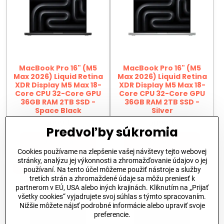
MacBook Pro 16" (M5
MacBook Pro 16" (M5
Max 2026) Liquid Retina
Max 2026) Liquid Retina
XDR Display M5 Max 18-
XDR Display M5 Max 18-
Core CPU 32-Core GPU
Core CPU 32-Core GPU
36GB RAM 2TB SSD -
36GB RAM 2TB SSD -
Space Black
Silver
5099 €
5099 €
Predvoľby súkromia
Do košíka
Do košíka
Cookies používame na zlepšenie vašej návštevy tejto webovej
stránky, analýzu jej výkonnosti a zhromažďovanie údajov o jej
používaní. Na tento účel môžeme použiť nástroje a služby
NOVINKA
NOVINKA
tretích strán a zhromaždené údaje sa môžu preniesť k
partnerom v EÚ, USA alebo iných krajinách. Kliknutím na „Prijať
všetky cookies“ vyjadrujete svoj súhlas s týmto spracovaním.
Nižšie môžete nájsť podrobné informácie alebo upraviť svoje
preferencie.