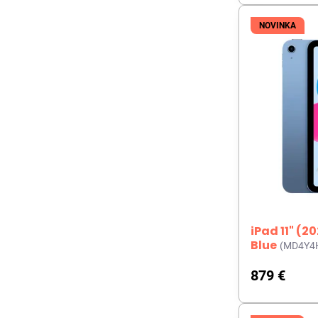
NOVINKA
iPad 11" (2
Blue
(MD4Y4
879 €