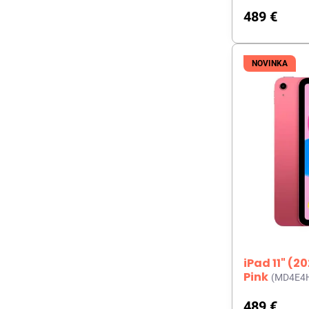
489 €
NOVINKA
iPad 11" (2
Pink
(MD4E4
489 €