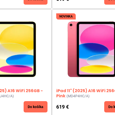
NOVINKA
025) A16 WiFi 256GB -
iPad 11" (2025) A16 WiFi 25
Pink
J4HC/A)
(MD4P4HC/A)
619 €
Do košíka
Do 