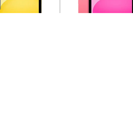
025) A16 WiFi+Cellular
iPad 11" (2025) A16 WiFi+Ce
llow
256GB - Pink
(MD7M4HC/A)
(MD7N4HC/A)
799 €
Do košíka
Do 
NOVINKA