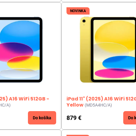
NOVINKA
025) A16 WiFi 512GB -
iPad 11" (2025) A16 WiFi 512
Yellow
HC/A)
(MD5A4HC/A)
879 €
Do košíka
Do 