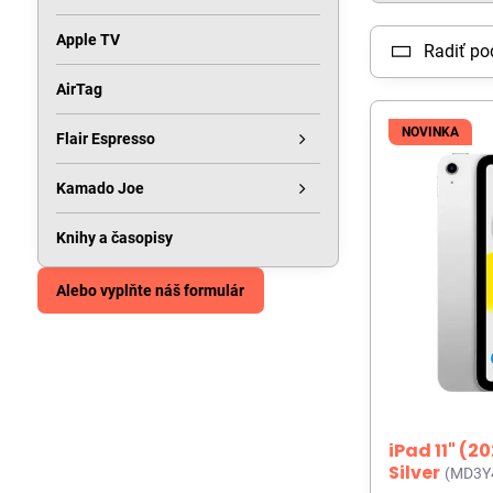
Apple TV
Radiť po
AirTag
NOVINKA
Flair Espresso
Kamado Joe
Knihy a časopisy
Alebo vyplňte náš formulár
iPad 11" (2
Silver
(MD3Y