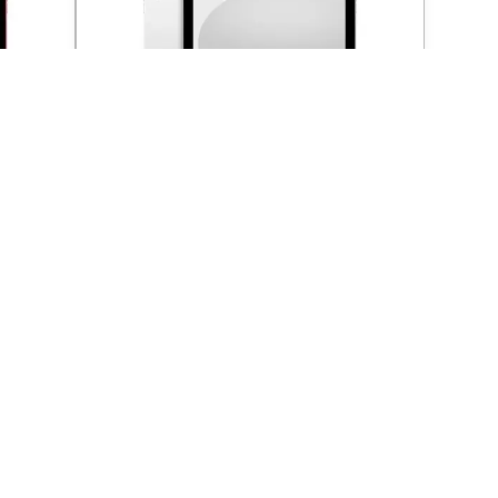
llular
iPad 11" (2025) A16 WiFi+Cellular
512GB - Silver
(MD7P4HC/A)
1049 €
košíka
Do košíka
NOVINKA