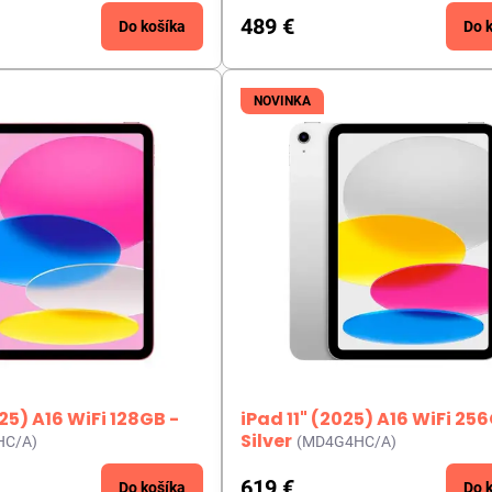
489 €
Do košíka
Do 
NOVINKA
025) A16 WiFi 128GB -
iPad 11" (2025) A16 WiFi 25
Silver
HC/A)
(MD4G4HC/A)
619 €
Do košíka
Do 