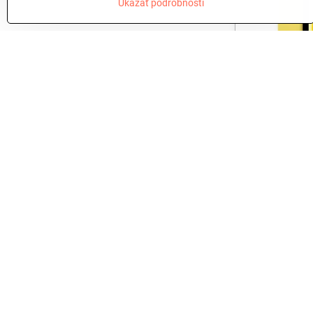
Ukázať podrobnosti
iPad 11" (2
256GB - Ye
799 €
NOVINKA