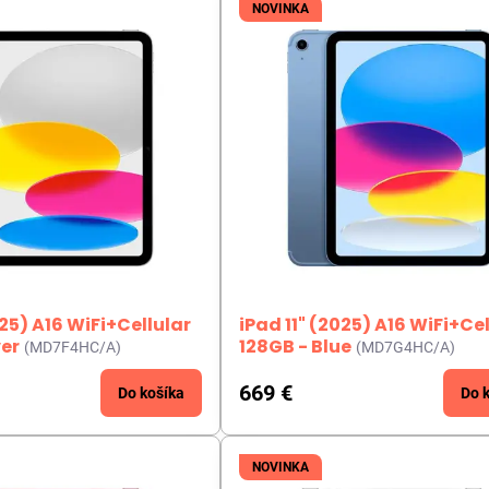
NOVINKA
025) A16 WiFi+Cellular
iPad 11" (2025) A16 WiFi+Ce
ver
128GB - Blue
(MD7F4HC/A)
(MD7G4HC/A)
669 €
Do košíka
Do 
NOVINKA