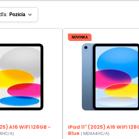
dľa:
Pozícia
NOVINKA
025) A16 WiFi 128GB -
iPad 11" (2025) A16 WiFi 128
Blue
4HC/A)
( MD4A4HC/A)