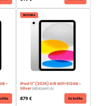
NOVINKA
6GB -
iPad 11" (2025) A16 WiFi 512GB -
Silver
(MD4Q4HC/A)
879 €
košíka
Do košíka