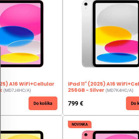
025) A16 WiFi+Cellular
iPad 11" (2025) A16 WiFi+Ce
k
256GB - Silver
(MD7J4HC/A)
(MD7K4HC/A)
799 €
Do košíka
Do 
NOVINKA