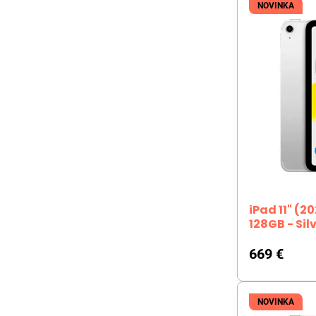
NOVINKA
iPad 11" (2
128GB - Sil
669 €
NOVINKA