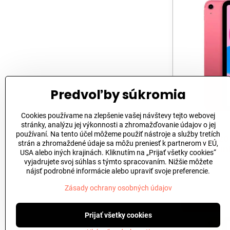
Predvoľby súkromia
Cookies používame na zlepšenie vašej návštevy tejto webovej
stránky, analýzu jej výkonnosti a zhromažďovanie údajov o jej
používaní. Na tento účel môžeme použiť nástroje a služby tretích
iPad 11" (2
strán a zhromaždené údaje sa môžu preniesť k partnerom v EÚ,
128GB - Pin
USA alebo iných krajinách. Kliknutím na „Prijať všetky cookies“
vyjadrujete svoj súhlas s týmto spracovaním. Nižšie môžete
669 €
nájsť podrobné informácie alebo upraviť svoje preferencie.
Zásady ochrany osobných údajov
NOVINKA
Prijať všetky cookies