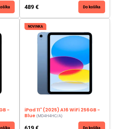
489 €
košíka
Do košíka
NOVINKA
6GB -
iPad 11" (2025) A16 WiFi 256GB -
Blue
(MD4H4HC/A)
619 €
košíka
Do košíka