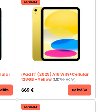
NOVINKA
llular
iPad 11" (2025) A16 WiFi+Cellular
128GB - Yellow
(MD7H4HC/A)
669 €
košíka
Do košíka
NOVINKA