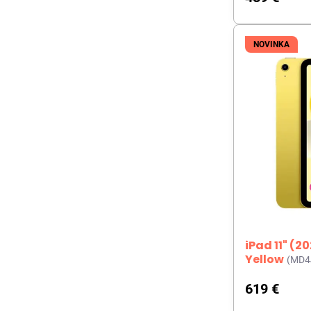
NOVINKA
iPad 11" (2
Yellow
(MD4
619 €