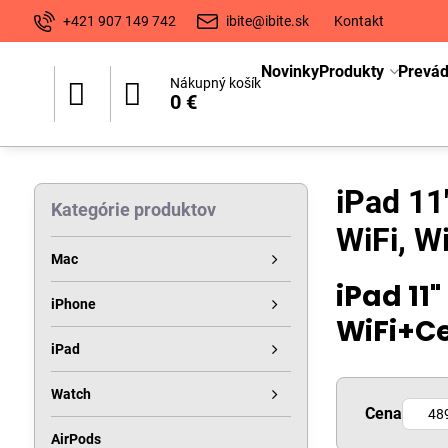
+421 907 149 742
ibite@ibite.sk
Kontakt
Novinky
Produkty
Prevá
Nákupný košík
0 €
iPad 11
Kategórie produktov
WiFi, W
Mac
iPad 11"
iPhone
WiFi+Ce
iPad
Watch
Od:
Cena
AirPods