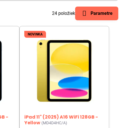
24
položiek
Parametre
NOVINKA
GB -
iPad 11" (2025) A16 WiFi 128GB -
Yellow
(MD4D4HC/A)