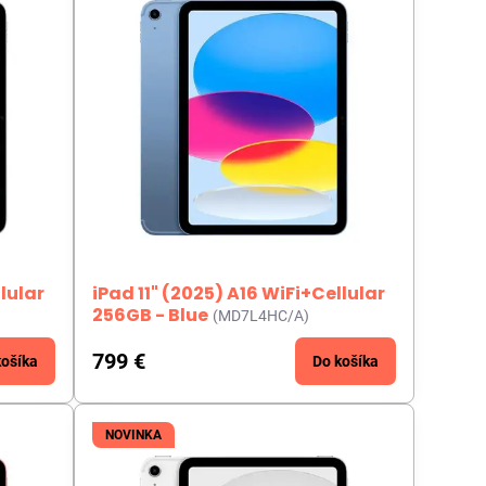
llular
iPad 11" (2025) A16 WiFi+Cellular
256GB - Blue
(MD7L4HC/A)
799 €
košíka
Do košíka
NOVINKA