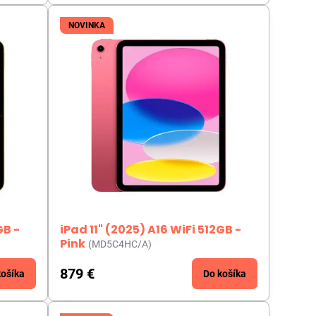
NOVINKA
GB -
iPad 11" (2025) A16 WiFi 512GB -
Pink
(MD5C4HC/A)
879 €
košíka
Do košíka