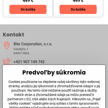
449 €
449 €
Do košíka
Do košíka
Kontakt
Bite Corporation, s​.r​.o​.
Fándlyho 1
94901 Nitra
+421 907 149 742
Predvoľby súkromia
ibite​@ibite​.sk
Cookies používame na zlepšenie vašej návštevy tejto webovej
Ako dlho trvá dodanie?
stránky, analýzu jej výkonnosti a zhromažďovanie údajov o jej
používaní. Na tento účel môžeme použiť nástroje a služby
tretích strán a zhromaždené údaje sa môžu preniesť k
O skladových zásobách a dodacej doby tovaru sa môžete
partnerom v EÚ, USA alebo iných krajinách. Kliknutím na „Prijať
informovať aj
telefonicky
alebo prostredníctvom
emailu
.
všetky cookies“ vyjadrujete svoj súhlas s týmto spracovaním.
Nižšie môžete nájsť podrobné informácie alebo upraviť svoje