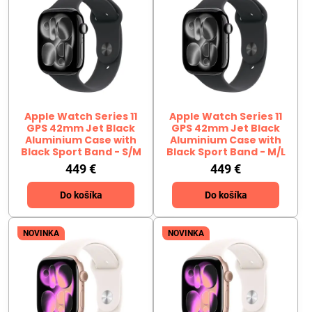
Apple Watch Series 11
Apple Watch Series 11
GPS 42mm Jet Black
GPS 42mm Jet Black
Aluminium Case with
Aluminium Case with
Black Sport Band - S/M
Black Sport Band - M/L
449 €
449 €
Do košíka
Do košíka
NOVINKA
NOVINKA