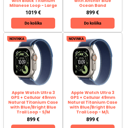
with Black Titanium
with Anchor Blue
Milanese Loop - Large
Ocean Band
1019 €
899 €
Do košíka
Do košíka
NOVINKA
NOVINKA
Apple Watch Ultra 3
Apple Watch Ultra 3
GPS + Cellular 49mm
GPS + Cellular 49mm
Natural Titanium Case
Natural Titanium Case
with Blue/Bright Blue
with Blue/Bright Blue
Trail Loop - S/M
Trail Loop - M/L
899 €
899 €