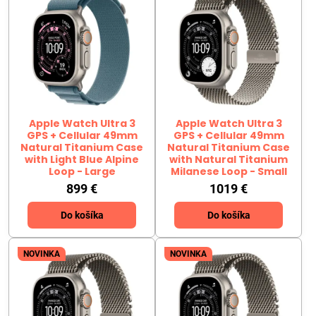
Apple Watch Ultra 3
Apple Watch Ultra 3
GPS + Cellular 49mm
GPS + Cellular 49mm
Natural Titanium Case
Natural Titanium Case
with Light Blue Alpine
with Natural Titanium
Loop - Large
Milanese Loop - Small
899 €
1019 €
Do košíka
Do košíka
NOVINKA
NOVINKA