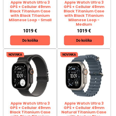
Apple Watch Ultra 3
Apple Watch Ultra 3
GPS + Cellular 49mm
GPS + Cellular 49mm
Black Titanium Case
Black Titanium Case
with Black Titanium
with Black Titanium
Milanese Loop - Small
Milanese Loop -
Medium
1019 €
1019 €
Do košíka
Do košíka
NOVINKA
NOVINKA
Apple Watch Ultra 3
Apple Watch Ultra 3
GPS + Cellular 49mm
GPS + Cellular 49mm
Black Titanium Case
Natural Titanium Case