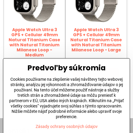
Apple Watch Ultra 3
Apple Watch Ultra 3
GPS + Cellular 49mm
GPS + Cellular 49mm
Natural Titanium Case
Natural Titanium Case
with Natural Titanium
with Natural Titanium
Milanese Loop -
Milanese Loop - Large
Medium
1019 €
1019 €
Predvoľby súkromia
Do košíka
Do košíka
Cookies používame na zlepšenie vašej návštevy tejto webovej
stránky, analýzu jej výkonnosti a zhromažďovanie údajov o jej
používaní. Na tento účel môžeme použiť nástroje a služby
Nie sú žiadne ďalšie produkty.
tretích strán a zhromaždené údaje sa môžu preniesť k
partnerom v EÚ, USA alebo iných krajinách. Kliknutím na „Prijať
1
2
všetky cookies“ vyjadrujete svoj súhlas s týmto spracovaním.
Nižšie môžete nájsť podrobné informácie alebo upraviť svoje
preferencie.
Zásady ochrany osobných údajov
Kontakt