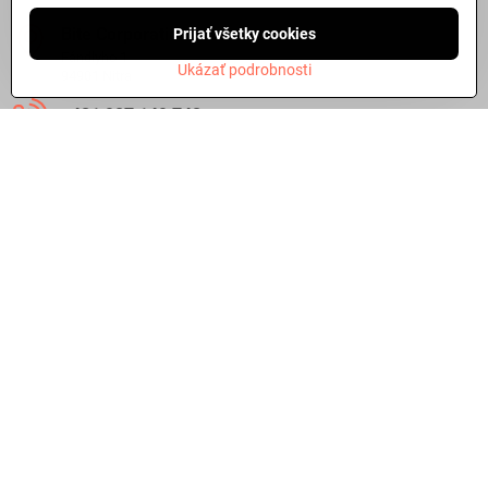
Bite Corporation, s​.r​.o​.
Prijať všetky cookies
Fándlyho 1
Ukázať podrobnosti
94901 Nitra
+421 907 149 742
ibite​@ibite​.sk
Ako dlho trvá dodanie?
O skladových zásobách a dodacej doby tovaru sa môžete
informovať aj
telefonicky
alebo prostredníctvom
emailu
.
Dôležité odkazy
©
2026
Copyright
Predvoľby súkromia
Zásady ochrany osobných údajov
Stav objednávky
Vytvorené pomocou:
BiznisWeb.sk