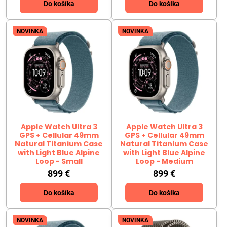
Do košíka
Do košíka
NOVINKA
NOVINKA
Apple Watch Ultra 3
Apple Watch Ultra 3
GPS + Cellular 49mm
GPS + Cellular 49mm
Natural Titanium Case
Natural Titanium Case
with Light Blue Alpine
with Light Blue Alpine
Loop - Small
Loop - Medium
899 €
899 €
Do košíka
Do košíka
NOVINKA
NOVINKA