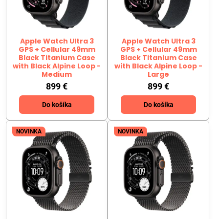
Apple Watch Ultra 3
Apple Watch Ultra 3
GPS + Cellular 49mm
GPS + Cellular 49mm
Black Titanium Case
Black Titanium Case
with Black Alpine Loop -
with Black Alpine Loop -
Medium
Large
899 €
899 €
Do košíka
Do košíka
NOVINKA
NOVINKA