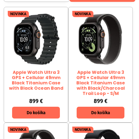
NOVINKA
NOVINKA
Apple Watch Ultra 3
Apple Watch Ultra 3
GPS + Cellular 49mm
GPS + Cellular 49mm
Black Titanium Case
Black Titanium Case
with Black Ocean Band
with Black/Charcoal
Trail Loop - S/M
899 €
899 €
Do košíka
Do košíka
NOVINKA
NOVINKA