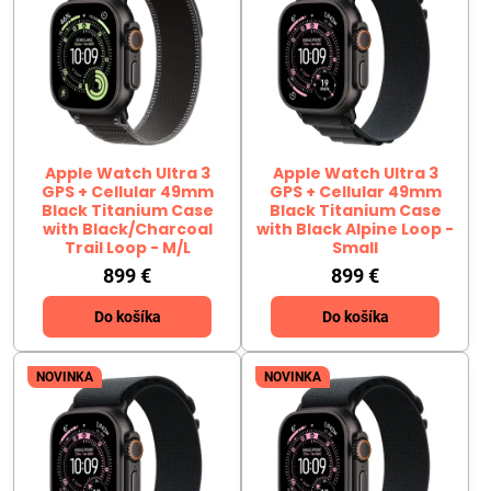
Apple Watch Ultra 3
Apple Watch Ultra 3
GPS + Cellular 49mm
GPS + Cellular 49mm
Black Titanium Case
Black Titanium Case
with Black/Charcoal
with Black Alpine Loop -
Trail Loop - M/L
Small
899 €
899 €
Do košíka
Do košíka
NOVINKA
NOVINKA