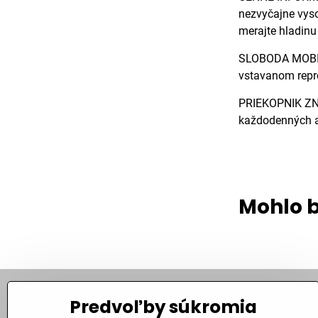
nezvyčajne vyso
merajte hladinu 
SLOBODA MOBILN
vstavanom repro
PRIEKOPNIK ZNAČ
každodenných akt
Mohlo b
Predvoľby súkromia
Kontakt