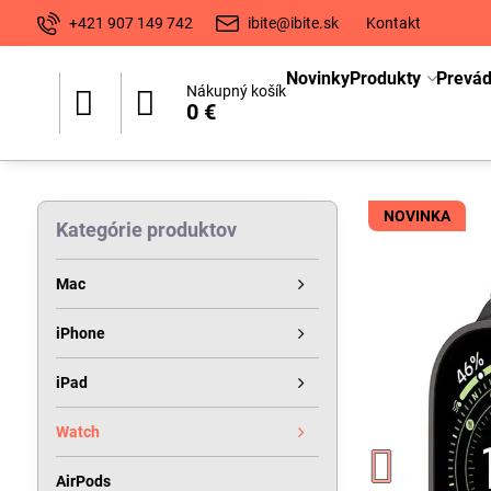
+421 907 149 742
ibite@ibite.sk
Kontakt
Novinky
Produkty
Prevá
Nákupný košík
0 €
NOVINKA
Kategórie produktov
Mac
iPhone
iPad
Watch
AirPods