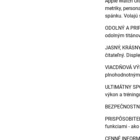
Apple Watch Ultr
metriky, person
spánku. Volajú 
ODOLNÝ A PRIPR
odolným titánov
JASNÝ, KRÁSNY D
čitateľný. Displ
VIACDŇOVÁ VÝDRŽ
plnohodnotným G
ULTIMÁTNY SPOL
výkon a tréning
BEZPEČNOSTNÉ P
PRISPÔSOBITEĽN
funkciami - ako 
CENNÉ INFORMÁC