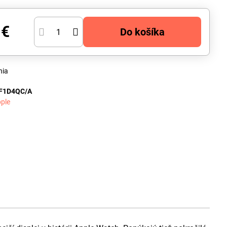
 €
Do košíka
nia
F1D4QC/A
ple