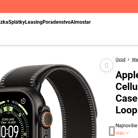
dzka
Splátky
Leasing
Poradenstvo
Almostar
Úvod
Wa
Appl
Cell
Case
Loop
Najnovšie 
viac