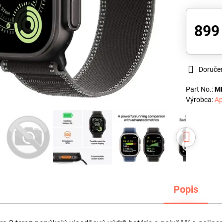
899
Doruče
Part No.:
M
Výrobca:
Ap
Popis