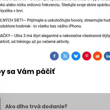
kú alebo nízku srdcovú frekvenciu. Sledujte svoje skóre spánku
kyslíka v krvi.
ÝCH SIETI— Prijímajte a uskutočňujte hovory, streamujte hudb
duktore hodiniek - to všetko bez vášho iPhonu.
KY— Ultra 3 má štyri elegantné a nekonečne všestranné štýly 
ivít, od tréningu až po večerné aktivity.
Facebook
Twitter
Bluesky
Pinterest
Reddit
L
y sa Vám páčiť
Ako dlho trvá dodanie?