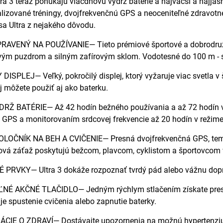
a 3 teraz ponúkajú viacdňovú výdrž batérie a najväčší a najjasne
alizované tréningy, dvojfrekvenčnú GPS a neoceniteľné zdravotn
sa Ultra z nejakého dôvodu.
AVENÝ NA POUŽÍVANIE— Tieto prémiové športové a dobrodružné
ým puzdrom a silným zafírovým sklom. Vodotesné do 100 m - sk
ISPLEJ— Veľký, pokročilý displej, ktorý vyžaruje viac svetla v š
ej môžete použiť aj ako baterku.
 BATÉRIE— Až 42 hodín bežného používania a až 72 hodín v rež
PS a monitorovaním srdcovej frekvencie až 20 hodín v režime 
OČNÍK NA BEH A CVIČENIE— Presná dvojfrekvenčná GPS, tempoma
ová záťaž poskytujú bežcom, plavcom, cyklistom a športovcom v
RVKY— Ultra 3 dokáže rozpoznať tvrdý pád alebo vážnu dop
É AKČNÉ TLAČIDLO— Jedným rýchlym stlačením získate presnú
je spustenie cvičenia alebo zapnutie baterky.
IE O ZDRAVÍ— Dostávajte upozornenia na možnú hypertenziu, 