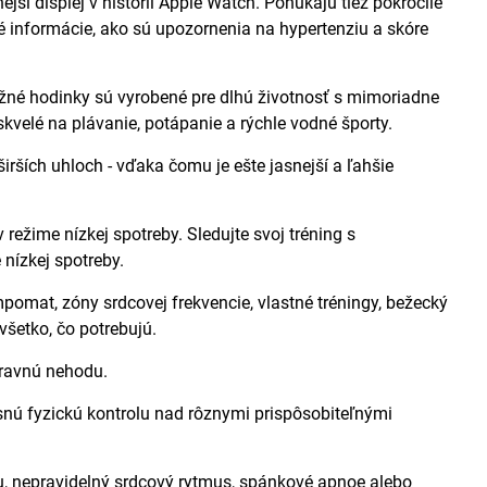
jší displej v histórii Apple Watch. Ponúkajú tiež pokročilé
é informácie, ako sú upozornenia na hypertenziu a skóre
 hodinky sú vyrobené pre dlhú životnosť s mimoriadne
velé na plávanie, potápanie a rýchle vodné športy.
irších uhloch - vďaka čomu je ešte jasnejší a ľahšie
ime nízkej spotreby. Sledujte svoj tréning s
nízkej spotreby.
t, zóny srdcovej frekvencie, vlastné tréningy, bežecký
šetko, čo potrebujú.
ravnú nehodu.
 fyzickú kontrolu nad rôznymi prispôsobiteľnými
nepravidelný srdcový rytmus, spánkové apnoe alebo