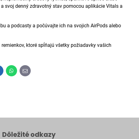
 a svoj denný zdravotný stav pomocou aplikácie Vitals a
u a podcasty a počúvajte ich na svojich AirPods alebo
remienkov, ktoré spĺňajú všetky požiadavky vašich
inkedIn
WhatsApp
E-
mail
Dôležité odkazy