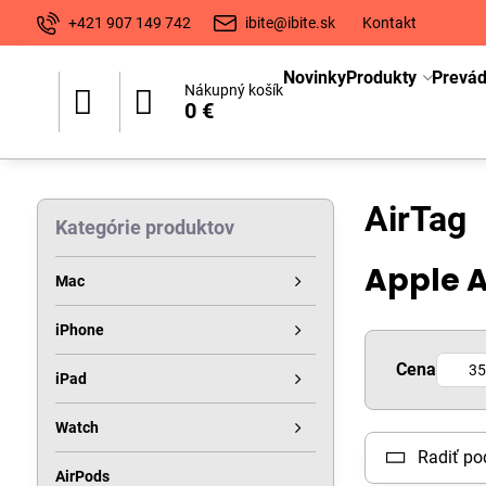
+421 907 149 742
ibite@ibite.sk
Kontakt
Novinky
Produkty
Prevá
Nákupný košík
0 €
AirTag
Kategórie produktov
Apple 
Mac
iPhone
Od:
Cena
iPad
Watch
Radiť po
AirPods