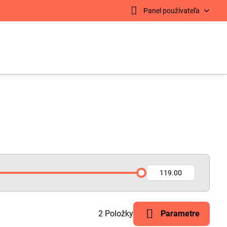
Panel používateľa
Do:
2
Položky
Parametre