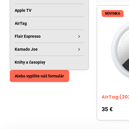
Apple TV
NOVINKA
AirTag
Flair Espresso
Kamado Joe
Knihy a časopisy
Alebo vyplňte náš formulár
AirTag (202
35 €