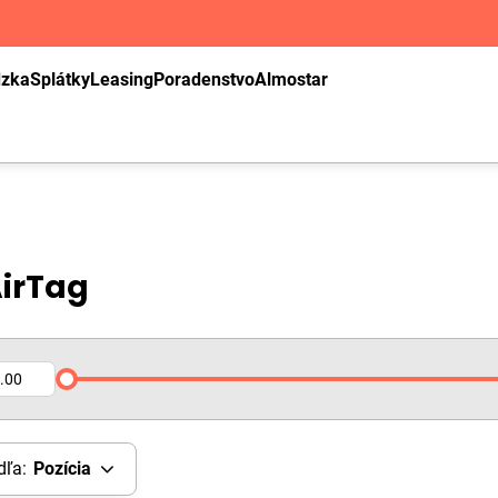
dzka
Splátky
Leasing
Poradenstvo
Almostar
AirTag
dľa:
Pozícia