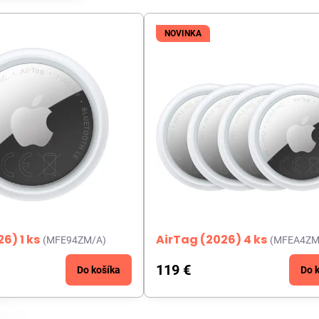
NOVINKA
6) 1 ks
AirTag (2026) 4 ks
(MFE94ZM/A)
(MFEA4ZM
119 €
Do košíka
Do 