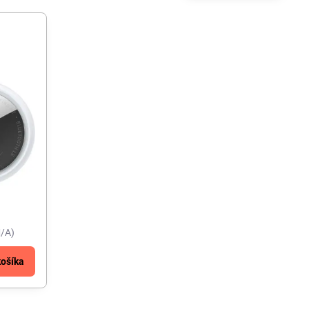
/A)
košíka