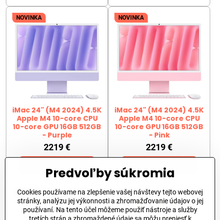
NOVINKA
NOVINKA
iMac 24" (M4 2024) 4.5K
iMac 24" (M4 2024) 4.5K
Apple M4 10-core CPU
Apple M4 10-core CPU
10-core GPU 16GB 512GB
10-core GPU 16GB 512GB
- Purple
- Pink
2219 €
2219 €
Do košíka
Do košíka
Predvoľby súkromia
Cookies používame na zlepšenie vašej návštevy tejto webovej
NOVINKA
NOVINKA
stránky, analýzu jej výkonnosti a zhromažďovanie údajov o jej
používaní. Na tento účel môžeme použiť nástroje a služby
tretích strán a zhromaždené údaje sa môžu preniesť k