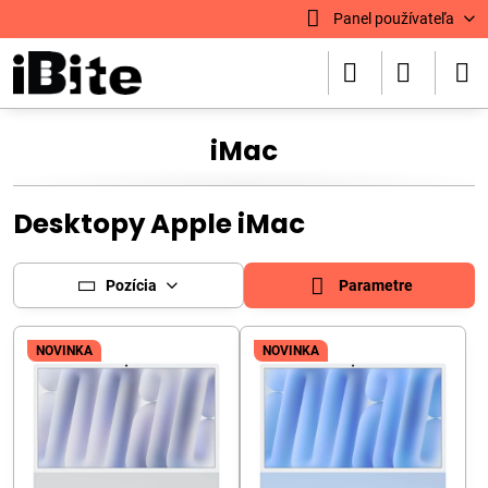
Panel používateľa
iMac
Desktopy Apple iMac
Pozícia
Parametre
NOVINKA
NOVINKA