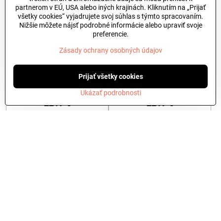
partnerom v EÚ, USA alebo iných krajinách. Kliknutím na „Prijať
všetky cookies“ vyjadrujete svoj súhlas s týmto spracovaním.
Nižšie môžete nájsť podrobné informácie alebo upraviť svoje
preferencie.
Zásady ochrany osobných údajov
iMac 24" (M4 2024) 4.5K
iMac 24" (M4 2024) 4.5K
Apple M4 10-core CPU
Apple M4 10-core CPU
Prijať všetky cookies
10-core GPU 16GB 512GB
10-core GPU 16GB 512GB
- Orange
- Yellow
Ukázať podrobnosti
2219 €
2219 €
Do košíka
Do košíka
NOVINKA
NOVINKA