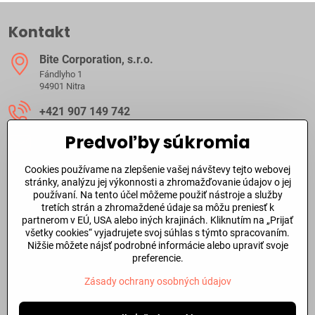
Kontakt
Bite Corporation, s​.r​.o​.
Fándlyho 1
94901 Nitra
+421 907 149 742
Predvoľby súkromia
ibite​@ibite​.sk
Cookies používame na zlepšenie vašej návštevy tejto webovej
Ako dlho trvá dodanie?
stránky, analýzu jej výkonnosti a zhromažďovanie údajov o jej
používaní. Na tento účel môžeme použiť nástroje a služby
tretích strán a zhromaždené údaje sa môžu preniesť k
O skladových zásobách a dodacej doby tovaru sa môžete
partnerom v EÚ, USA alebo iných krajinách. Kliknutím na „Prijať
informovať aj
telefonicky
alebo prostredníctvom
emailu
.
všetky cookies“ vyjadrujete svoj súhlas s týmto spracovaním.
Nižšie môžete nájsť podrobné informácie alebo upraviť svoje
Dôležité odkazy
preferencie.
Zásady ochrany osobných údajov
©
2026
Copyright