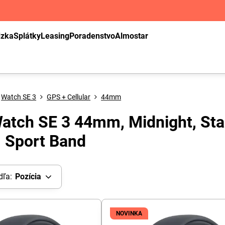
dzka
Splátky
Leasing
Poradenstvo
Almostar
Watch SE 3
GPS + Cellular
44mm
atch SE 3 44mm, Midnight, Sta
r, Sport Band
dľa:
Pozícia
NOVINKA