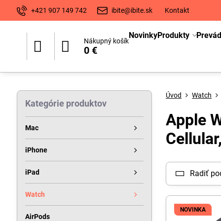
+421 907 149 742
ibite@ibite.sk
Kontakt
Novinky
Produkty
Prevá
Nákupný košík
0 €
Úvod
Watch
Kategórie produktov
Apple W
Mac
Cellula
iPhone
iPad
Radiť po
Watch
NOVINKA
AirPods