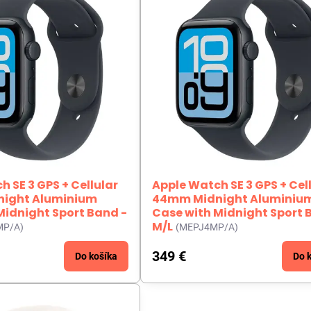
 SE 3 GPS + Cellular
Apple Watch SE 3 GPS + Cel
ight Aluminium
44mm Midnight Aluminiu
Midnight Sport Band -
Case with Midnight Sport 
M/L
MP/A)
(MEPJ4MP/A)
349 €
Do košíka
Do 