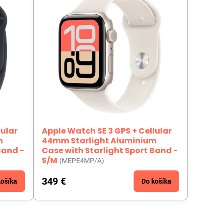
lular
Apple Watch SE 3 GPS + Cellular
m
44mm Starlight Aluminium
Band -
Case with Starlight Sport Band -
S/M
(MEPE4MP/A)
349 €
košíka
Do košíka