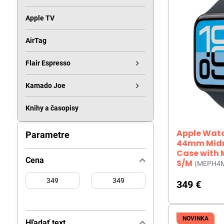
Apple TV
AirTag
Flair Espresso
Kamado Joe
Knihy a časopisy
Apple Watch
Parametre
44mm Midn
Case with 
Cena
S/M
(MEPH4
Od:
Do:
349 €
NOVINKA
Hľadať text