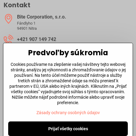
Kontakt
Bite Corporation, s​.r​.o​.
Fándlyho 1
94901 Nitra
+421 907 149 742
Predvoľby súkromia
ibite​@ibite​.sk
Cookies používame na zlepšenie vašej návštevy tejto webovej
Ako dlho trvá dodanie?
stránky, analýzu jej výkonnosti a zhromažďovanie údajov o jej
používaní. Na tento účel môžeme použiť nástroje a služby
tretích strán a zhromaždené údaje sa môžu preniesť k
O skladových zásobách a dodacej doby tovaru sa môžete
partnerom v EÚ, USA alebo iných krajinách. Kliknutím na „Prijať
informovať aj
telefonicky
alebo prostredníctvom
emailu
.
všetky cookies“ vyjadrujete svoj súhlas s týmto spracovaním.
Nižšie môžete nájsť podrobné informácie alebo upraviť svoje
Dôležité odkazy
preferencie.
Zásady ochrany osobných údajov
©
2026
Copyright
Predvoľby súkromia
Prijať všetky cookies
Zásady ochrany osobných údajov
Stav objednávky