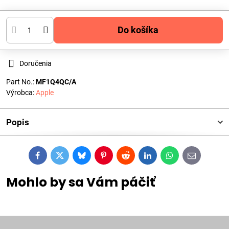
Do košíka
Doručenia
Part No.:
MF1Q4QC/A
Výrobca:
Apple
Popis
Facebook
Twitter
Bluesky
Pinterest
Reddit
LinkedIn
WhatsApp
E-
mail
Mohlo by sa Vám páčiť