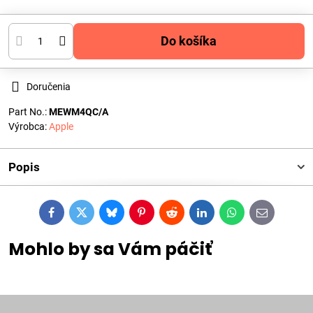
Do košíka
Doručenia
Part No.:
MEWM4QC/A
Výrobca:
Apple
Popis
Facebook
Twitter
Bluesky
Pinterest
Reddit
LinkedIn
WhatsApp
E-
mail
Mohlo by sa Vám páčiť