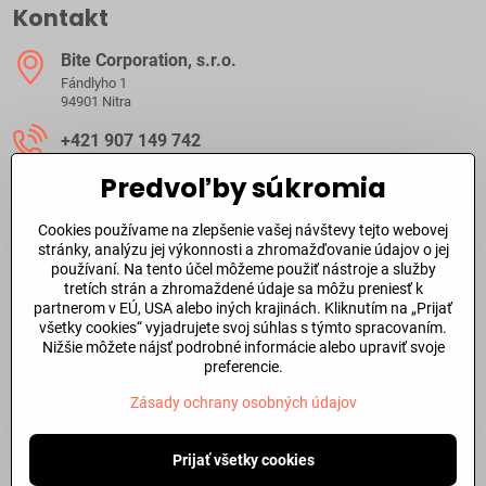
Kontakt
Bite Corporation, s​.r​.o​.
Fándlyho 1
94901 Nitra
+421 907 149 742
Predvoľby súkromia
ibite​@ibite​.sk
Cookies používame na zlepšenie vašej návštevy tejto webovej
Ako dlho trvá dodanie?
stránky, analýzu jej výkonnosti a zhromažďovanie údajov o jej
používaní. Na tento účel môžeme použiť nástroje a služby
tretích strán a zhromaždené údaje sa môžu preniesť k
O skladových zásobách a dodacej doby tovaru sa môžete
partnerom v EÚ, USA alebo iných krajinách. Kliknutím na „Prijať
informovať aj
telefonicky
alebo prostredníctvom
emailu
.
všetky cookies“ vyjadrujete svoj súhlas s týmto spracovaním.
Nižšie môžete nájsť podrobné informácie alebo upraviť svoje
Dôležité odkazy
preferencie.
Zásady ochrany osobných údajov
©
2026
Copyright
Predvoľby súkromia
Prijať všetky cookies
Zásady ochrany osobných údajov
Stav objednávky