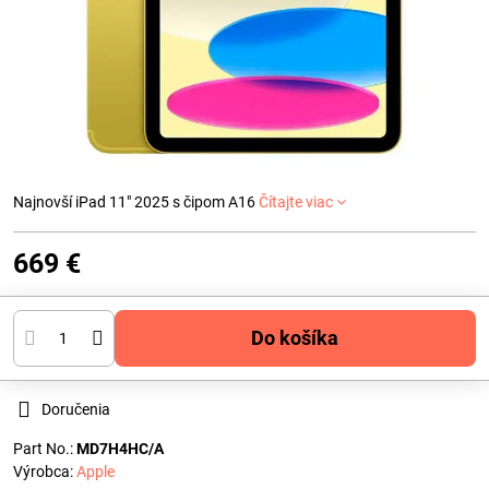
Najnovší iPad 11" 2025 s čipom A16
Čítajte viac
669 €
Do košíka
Doručenia
Part No.:
MD7H4HC/A
Výrobca:
Apple