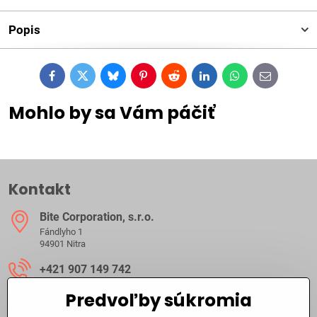
Popis
Facebook
Twitter
Bluesky
Pinterest
Reddit
LinkedIn
WhatsApp
E-
mail
Mohlo by sa Vám páčiť
Kontakt
Bite Corporation, s​.r​.o​.
Fándlyho 1
94901 Nitra
+421 907 149 742
Predvoľby súkromia
ibite​@ibite​.sk