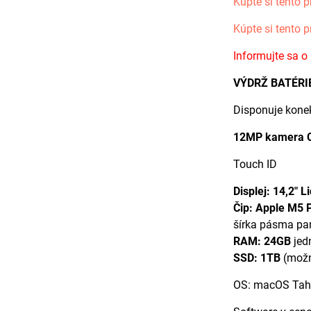
Kúpte si tento p
Kúpte si tento p
Informujte sa o
VÝDRŽ BATÉRI
Disponuje kone
12MP kamera C
Touch ID
Displej: 14,2" 
Čip: Apple M5 
šírka pásma pa
RAM: 24GB
jed
SSD: 1TB
(možn
OS: macOS Tah