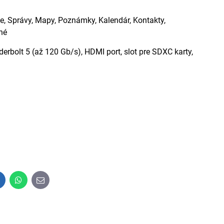
me, Správy, Mapy, Poznámky, Kalendár, Kontakty,
né
derbolt 5 (až 120 Gb/s), HDMI port, slot pre SDXC karty,
inkedIn
WhatsApp
E-
mail