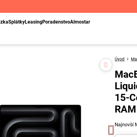
dzka
Splátky
Leasing
Poradenstvo
Almostar
Úvod
Ma
MacB
Liqu
15-C
RAM 
Najnovší 