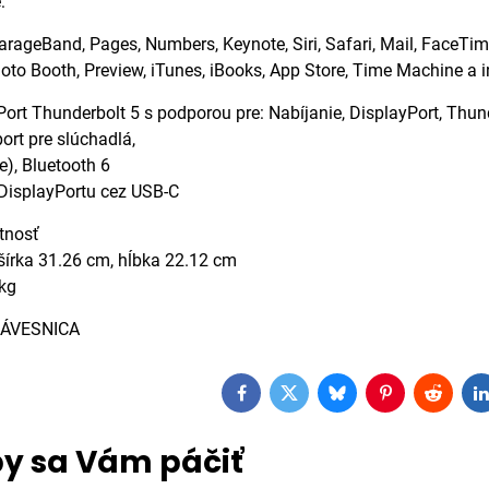
:
GarageBand, Pages, Numbers, Keynote, Siri, Safari, Mail, FaceTi
oto Booth, Preview, iTunes, iBooks, App Store, Time Machine a i
 Port Thunderbolt 5 s podporou pre: Nabíjanie, DisplayPort, Thun
ort pre slúchadlá,
e), Bluetooth 6
 DisplayPortu cez USB-C
tnosť
šírka 31.26 cm, hĺbka 22.12 cm
kg
ÁVESNICA
Facebook
Twitter
Bluesky
Pinterest
Reddit
L
y sa Vám páčiť