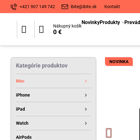
+421 907 149 742
ibite@ibite.sk
Kontakt
Novinky
Produkty
Prevá
Nákupný košík
0 €
NOVINKA
Kategórie produktov
Mac
iPhone
iPad
Watch
AirPods