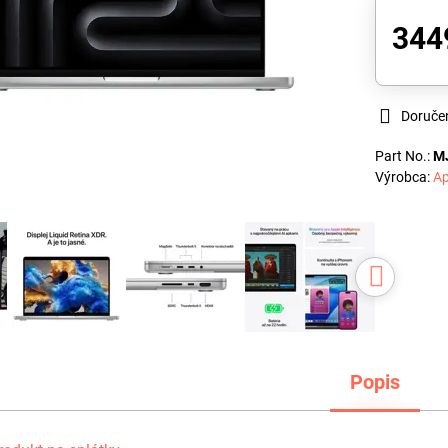
344
Doruče
Part No.:
M
Výrobca:
Ap
Popis