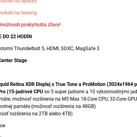
rodukt na splátky.
rodukt na leasing.
 možnosti poskytnutia zľavy!
E DO 22 HODÍN
ktormi Thunderbolt 5, HDMI, SDXC, MagSafe 3
enter Stage
Liquid Retina XDR Displej s True Tone a ProMotion (3024x1964 p
Pro (15-jadrové CPU
so 5 super jadrami a 10 výkonnostnými ja
mäte, možnosť rozšírenia na M5 Max 18-Core CPU, 32-Core GPU
notnej pamäte (možnosť rozšírenia na 48GB)
osť rozšírenia na 2TB alebo 4TB)
oe