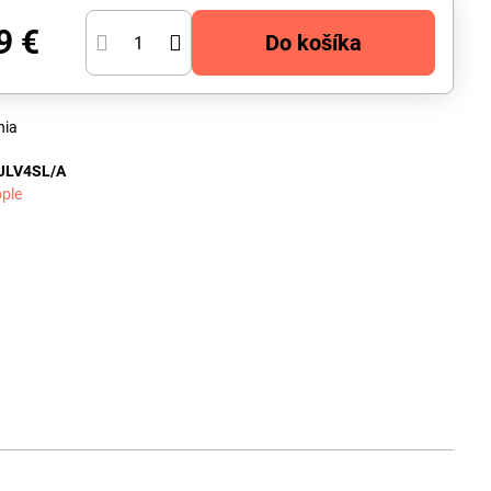
9 €
Do košíka
nia
JLV4SL/A
ple