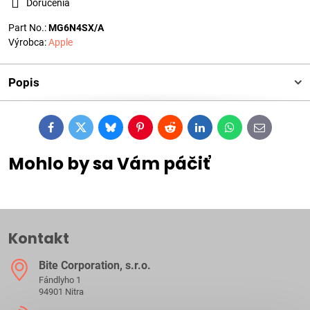
Doručenia
Part No.:
MG6N4SX/A
Výrobca:
Apple
Popis
Facebook
Twitter
Bluesky
Pinterest
Reddit
LinkedIn
WhatsApp
E-
mail
Mohlo by sa Vám páčiť
Kontakt
Bite Corporation, s​.r​.o​.
Fándlyho 1
94901 Nitra