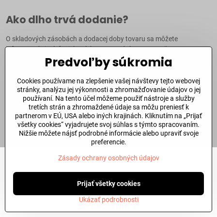
Ako dlho trvá dodanie?
O skladových zásobách a dodacej doby tovaru sa môžete
informovať aj
telefonicky
alebo prostredníctvom
emailu
.
Predvoľby súkromia
Dôležité odkazy
Cookies používame na zlepšenie vašej návštevy tejto webovej
stránky, analýzu jej výkonnosti a zhromažďovanie údajov o jej
používaní. Na tento účel môžeme použiť nástroje a služby
©
2026
Copyright
tretích strán a zhromaždené údaje sa môžu preniesť k
Predvoľby súkromia
Zásady ochrany osobných údajov
partnerom v EÚ, USA alebo iných krajinách. Kliknutím na „Prijať
Stav objednávky
všetky cookies“ vyjadrujete svoj súhlas s týmto spracovaním.
Nižšie môžete nájsť podrobné informácie alebo upraviť svoje
Vytvorené pomocou:
BiznisWeb.sk
preferencie.
Zásady ochrany osobných údajov
Prijať všetky cookies
Ukázať podrobnosti