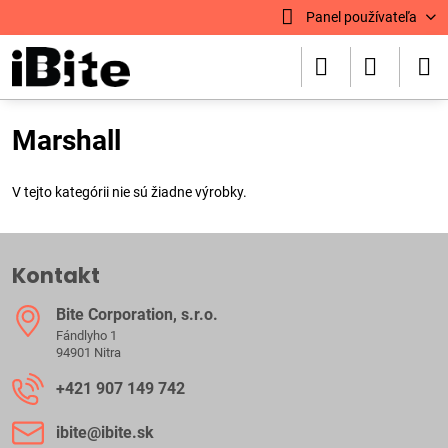
Panel používateľa
Marshall
V tejto kategórii nie sú žiadne výrobky.
Kontakt
Bite Corporation, s​.r​.o​.
Fándlyho 1
94901 Nitra
+421 907 149 742
ibite​@ibite​.sk