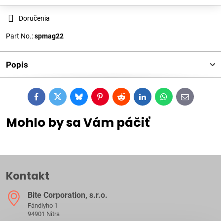
Doručenia
Part No.:
spmag22
Popis
Facebook
Twitter
Bluesky
Pinterest
Reddit
LinkedIn
WhatsApp
E-
mail
Mohlo by sa Vám páčiť
Kontakt
Bite Corporation, s​.r​.o​.
Fándlyho 1
94901 Nitra