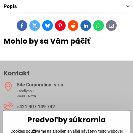
Popis
Facebook
Twitter
Bluesky
Pinterest
Reddit
LinkedIn
WhatsApp
E-
mail
Mohlo by sa Vám páčiť
Kontakt
Bite Corporation, s​.r​.o​.
Fándlyho 1
94901 Nitra
+421 907 149 742
Predvoľby súkromia
ibite​@ibite​.sk
Cookies používame na zlepšenie vašej návštevy tejto webovej