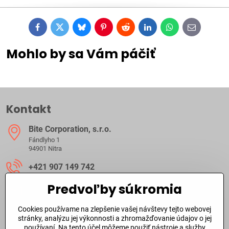
Facebook
Twitter
Bluesky
Pinterest
Reddit
LinkedIn
WhatsApp
E-
mail
Mohlo by sa Vám páčiť
Kontakt
Bite Corporation, s​.r​.o​.
Fándlyho 1
94901 Nitra
+421 907 149 742
Predvoľby súkromia
ibite​@ibite​.sk
Cookies používame na zlepšenie vašej návštevy tejto webovej
Ako dlho trvá dodanie?
stránky, analýzu jej výkonnosti a zhromažďovanie údajov o jej
používaní. Na tento účel môžeme použiť nástroje a služby