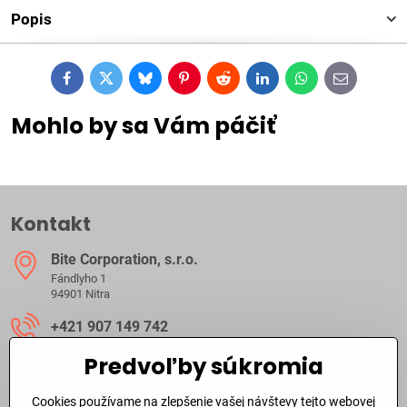
Popis
Facebook
Twitter
Bluesky
Pinterest
Reddit
LinkedIn
WhatsApp
E-
mail
Mohlo by sa Vám páčiť
Kontakt
Bite Corporation, s​.r​.o​.
Fándlyho 1
94901 Nitra
+421 907 149 742
Predvoľby súkromia
ibite​@ibite​.sk
Cookies používame na zlepšenie vašej návštevy tejto webovej