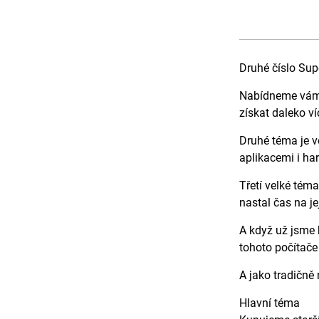
Druhé číslo Sup
Nabídneme vám v
získat daleko v
Druhé téma je vě
aplikacemi i ha
Třetí velké tém
nastal čas na j
A když už jsme 
tohoto počítače
A jako tradičně
Hlavní téma