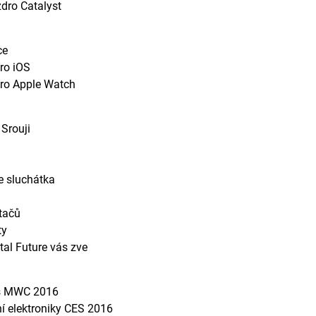
dro Catalyst
ce
pro iOS
pro Apple Watch
Srouji
e sluchátka
tačů
ty
tal Future vás zve
es MWC 2016
ní elektroniky CES 2016