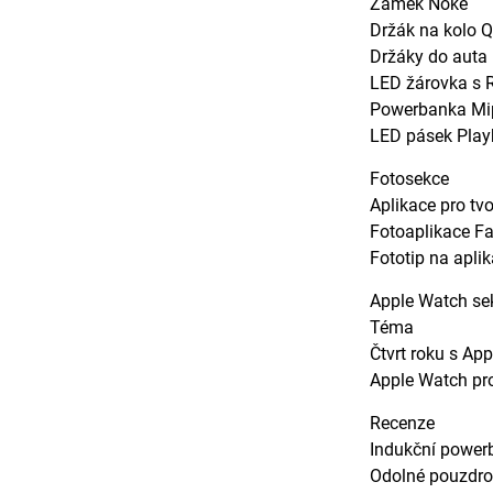
Zámek Noke
Držák na kolo 
Držáky do auta
LED žárovka s 
Powerbanka M
LED pásek Play
Fotosekce
Aplikace pro tvo
Fotoaplikace F
Fototip na apli
Apple Watch se
Téma
Čtvrt roku s Ap
Apple Watch pr
Recenze
Indukční powe
Odolné pouzdro