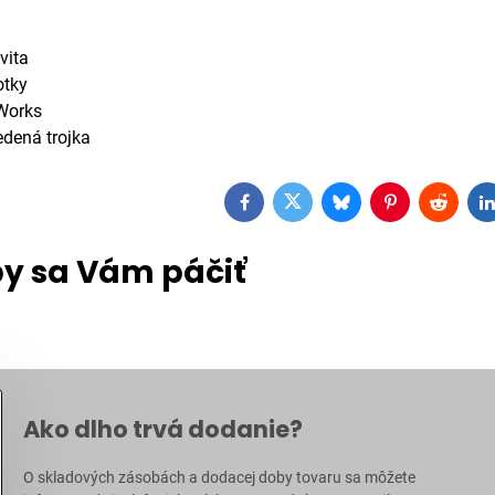
vita
otky
 Works
edená trojka
Facebook
Twitter
Bluesky
Pinterest
Reddit
L
y sa Vám páčiť
Ako dlho trvá dodanie?
O skladových zásobách a dodacej doby tovaru sa môžete