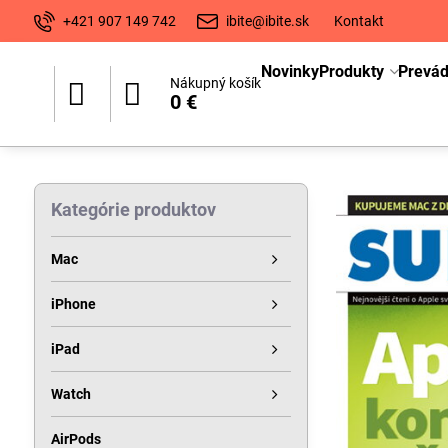
+421 907 149 742
ibite@ibite.sk
Kontakt
Novinky
Produkty
Prevá
Nákupný košík
0 €
Kategórie produktov
Mac
iPhone
iPad
Watch
AirPods