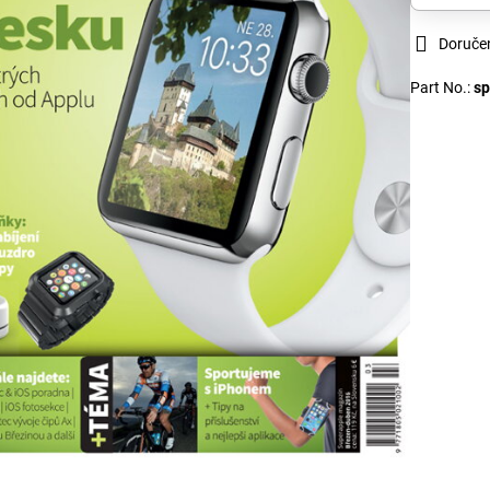
Doruče
Part No.:
s