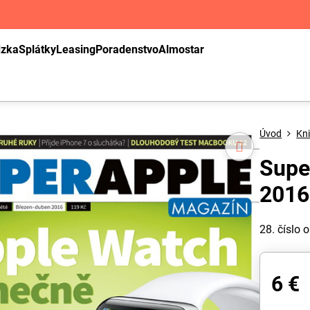
dzka
Splátky
Leasing
Poradenstvo
Almostar
Úvod
Kni
Supe
2016
28. číslo
6 €