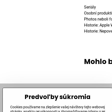
Seriály
Osobní produkti
Photos neboli f
Historie: Apple
Historie: Nepov
Mohlo b
Predvoľby súkromia
Kontakt
Cookies používame na zlepšenie vašej návštevy tejto webovej
Bite Corporation, s​.r​.o​.
stránky, analýzu jej výkonnosti a zhromažďovanie údajov o jej