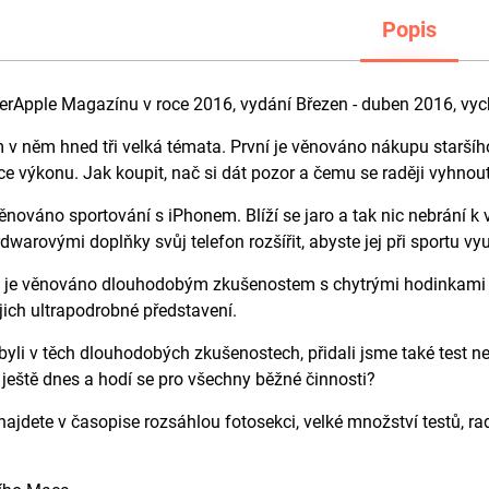
Popis
erApple Magazínu v roce 2016, vydání Březen - duben 2016, vych
 něm hned tři velká témata. První je věnováno nákupu staršíh
íce výkonu. Jak koupit, nač si dát pozor a čemu se raději vyhnou
nováno sportování s iPhonem. Blíží se jaro a tak nic nebrání k vy
rdwarovými doplňky svůj telefon rozšířit, abyste jej při sportu 
a je věnováno dlouhodobým zkušenostem s chytrými hodinkami Ap
ejich ultrapodrobné představení.
byli v těch dlouhodobých zkušenostech, přidali jsme také test n
 ještě dnes a hodí se pro všechny běžné činnosti?
 najdete v časopise rozsáhlou fotosekci, velké množství testů, r