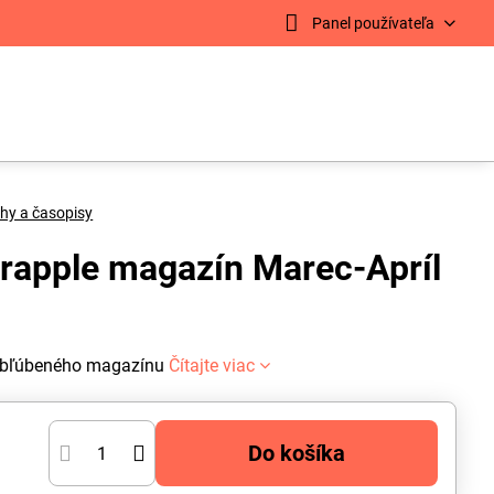
Panel používateľa
hy a časopisy
rapple magazín Marec-Apríl
 obľúbeného magazínu
Čítajte viac
Do košíka