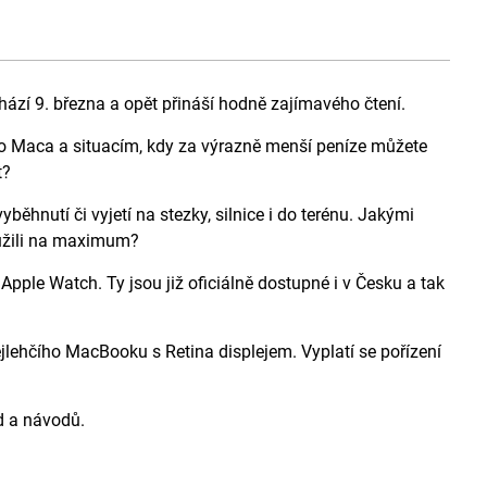
ází 9. března a opět přináší hodně zajímavého čtení.
o Maca a situacím, kdy za výrazně menší peníze můžete
t?
běhnutí či vyjetí na stezky, silnice i do terénu. Jakými
využili na maximum?
ple Watch. Ty jsou již oficiálně dostupné i v Česku a tak
ejlehčího MacBooku s Retina displejem. Vyplatí se pořízení
ad a návodů.