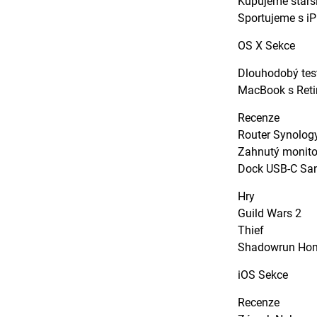
Kupujeme star
Sportujeme s 
OS X Sekce
Dlouhodobý tes
MacBook s Reti
Recenze
Router Synolo
Zahnutý monitor
Dock USB-C Sa
Hry
Guild Wars 2
Thief
Shadowrun Ho
iOS Sekce
Recenze