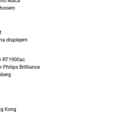
šího Maca
iPhonem
t
na displejem
gy RT1900ac
 Philips Brilliance
nberg
ng Kong