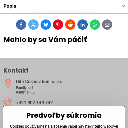
Popis
Facebook
Twitter
Bluesky
Pinterest
Reddit
LinkedIn
WhatsApp
E-
mail
Mohlo by sa Vám páčiť
Kontakt
Bite Corporation, s​.r​.o​.
Fándlyho 1
94901 Nitra
+421 907 149 742
Predvoľby súkromia
ibite​@ibite​.sk
Cookies používame na zlepšenie vašej návštevy tejto webovej