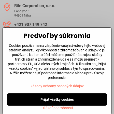
Bite Corporation, s​.r​.o​.
Fándlyho 1
94901 Nitra
+421 907 149 742
Predvoľby súkromia
ibite​@ibite​.sk
Cookies používame na zlepšenie vašej návštevy tejto webovej
Ako dlho trvá dodanie?
stránky, analýzu jej výkonnosti a zhromažďovanie údajov o jej
používaní. Na tento účel môžeme použiť nástroje a služby
tretích strán a zhromaždené údaje sa môžu preniesť k
O skladových zásobách a dodacej doby tovaru sa môžete
partnerom v EÚ, USA alebo iných krajinách. Kliknutím na „Prijať
informovať aj
telefonicky
alebo prostredníctvom
emailu
.
všetky cookies“ vyjadrujete svoj súhlas s týmto spracovaním.
Nižšie môžete nájsť podrobné informácie alebo upraviť svoje
Dôležité odkazy
preferencie.
Zásady ochrany osobných údajov
©
2026
Copyright
Predvoľby súkromia
Prijať všetky cookies
Zásady ochrany osobných údajov
Stav objednávky
Ukázať podrobnosti
Vytvorené pomocou:
BiznisWeb.sk