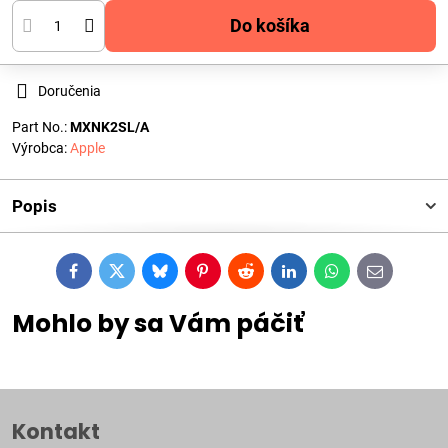
Do košíka
Doručenia
Part No.:
MXNK2SL/A
Výrobca:
Apple
Popis
Facebook
Twitter
Bluesky
Pinterest
Reddit
LinkedIn
WhatsApp
E-
mail
Mohlo by sa Vám páčiť
Kontakt