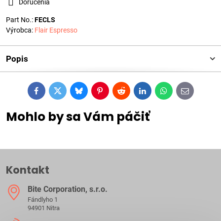
Doručenia
Part No.:
FECLS
Výrobca:
Flair Espresso
Popis
Facebook
Twitter
Bluesky
Pinterest
Reddit
LinkedIn
WhatsApp
E-
mail
Mohlo by sa Vám páčiť
Kontakt
Bite Corporation, s​.r​.o​.
Fándlyho 1
94901 Nitra