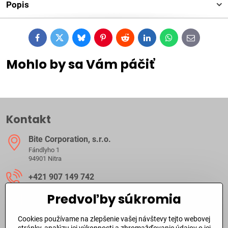
Popis
Facebook
Twitter
Bluesky
Pinterest
Reddit
LinkedIn
WhatsApp
E-
mail
Mohlo by sa Vám páčiť
Kontakt
Bite Corporation, s​.r​.o​.
Fándlyho 1
94901 Nitra
+421 907 149 742
Predvoľby súkromia
ibite​@ibite​.sk
Cookies používame na zlepšenie vašej návštevy tejto webovej
Ako dlho trvá dodanie?