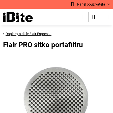
Panel používateľa
Doplnky a diely Flair Espresso
Flair PRO sitko portafiltru