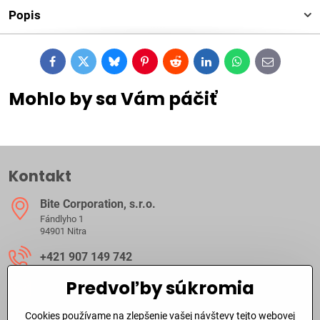
Popis
Facebook
Twitter
Bluesky
Pinterest
Reddit
LinkedIn
WhatsApp
E-
mail
Mohlo by sa Vám páčiť
Kontakt
Bite Corporation, s​.r​.o​.
Fándlyho 1
94901 Nitra
+421 907 149 742
Predvoľby súkromia
ibite​@ibite​.sk
Cookies používame na zlepšenie vašej návštevy tejto webovej