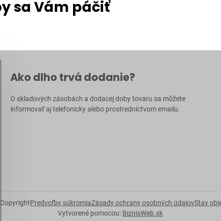
y sa Vám páčiť
Ako dlho trvá dodanie?
O skladových zásobách a dodacej doby tovaru sa môžete
informovať aj
telefonicky
alebo prostredníctvom
emailu
.
Copyright
Predvoľby súkromia
Zásady ochrany osobných údajov
Stav ob
Vytvorené pomocou:
BiznisWeb.sk