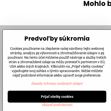
Mohlo b
Predvoľby súkromia
Kontakt
Cookies používame na zlepšenie vašej návštevy tejto webovej
Bite Corporation, s​.r​.o​.
stránky, analýzu jej výkonnosti a zhromažďovanie údajov o jej
Fándlyho 1
používaní. Na tento účel môžeme použiť nástroje a služby tretích
94901 Nitra
strán a zhromaždené údaje sa môžu preniesť k partnerom v EÚ,
USA alebo iných krajinách. Kliknutím na „Prijať všetky cookies“
+421 907 149 742
vyjadrujete svoj súhlas s týmto spracovaním. Nižšie môžete
nájsť podrobné informácie alebo upraviť svoje preferencie.
ibite​@ibite​.sk
Zásady ochrany osobných údajov
Prijať všetky cookies
©
2026
Ukázať podrobnosti