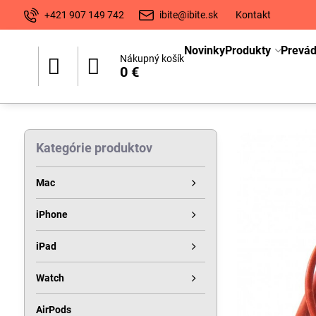
+421 907 149 742
ibite@ibite.sk
Kontakt
Novinky
Produkty
Prevá
Nákupný košík
0 €
Kategórie produktov
Mac
iPhone
iPad
Watch
AirPods