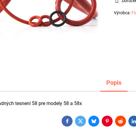
Doruče
Výrobca:
Fl
Popis
adných tesnení 58 pre modely 58 a 58x
Facebook
Twitter
Bluesky
Pinterest
Reddit
L