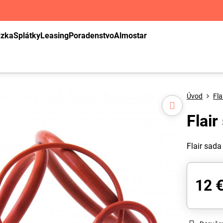
dzka
Splátky
Leasing
Poradenstvo
Almostar
Úvod
Fla
Flai
Flair sad
12 