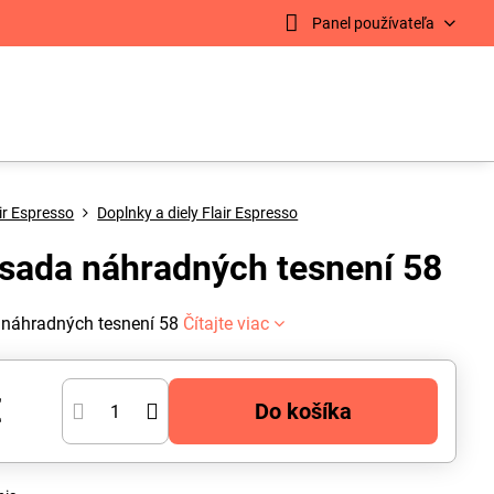
Panel používateľa
ir Espresso
Doplnky a diely Flair Espresso
r sada náhradných tesnení 58
a náhradných tesnení 58
Čítajte viac
€
Do košíka