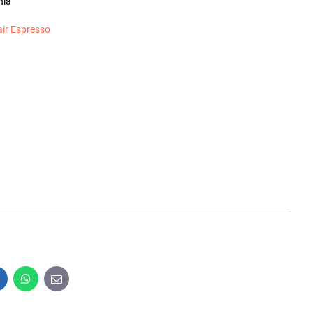
nia
air Espresso
inkedIn
WhatsApp
E-
mail