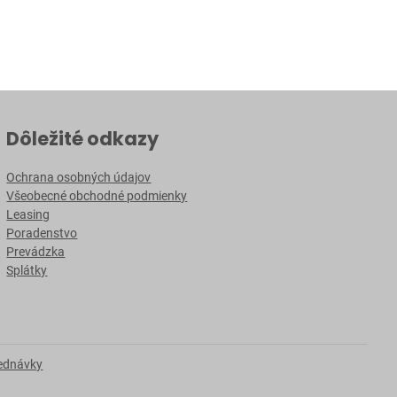
Dôležité odkazy
Ochrana osobných údajov
Všeobecné obchodné podmienky
Leasing
Poradenstvo
Prevádzka
Splátky
jednávky