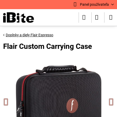
Panel používateľa
Doplnky a diely Flair Espresso
Flair Custom Carrying Case