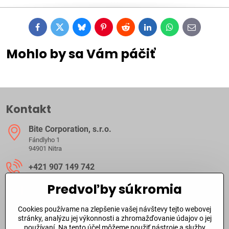
Facebook
Twitter
Bluesky
Pinterest
Reddit
LinkedIn
WhatsApp
E-
mail
Mohlo by sa Vám páčiť
Kontakt
Bite Corporation, s​.r​.o​.
Fándlyho 1
94901 Nitra
+421 907 149 742
Predvoľby súkromia
ibite​@ibite​.sk
Cookies používame na zlepšenie vašej návštevy tejto webovej
Ako dlho trvá dodanie?
stránky, analýzu jej výkonnosti a zhromažďovanie údajov o jej
používaní. Na tento účel môžeme použiť nástroje a služby