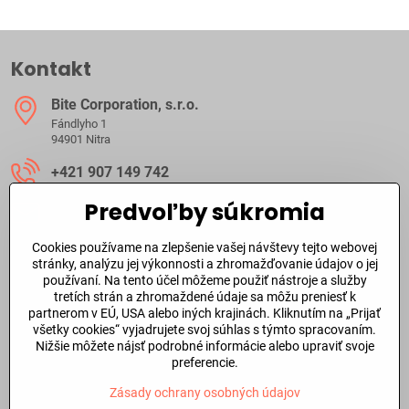
Kontakt
Bite Corporation, s​.r​.o​.
Fándlyho 1
94901 Nitra
+421 907 149 742
Predvoľby súkromia
ibite​@ibite​.sk
Cookies používame na zlepšenie vašej návštevy tejto webovej
Ako dlho trvá dodanie?
stránky, analýzu jej výkonnosti a zhromažďovanie údajov o jej
používaní. Na tento účel môžeme použiť nástroje a služby
tretích strán a zhromaždené údaje sa môžu preniesť k
O skladových zásobách a dodacej doby tovaru sa môžete
partnerom v EÚ, USA alebo iných krajinách. Kliknutím na „Prijať
informovať aj
telefonicky
alebo prostredníctvom
emailu
.
všetky cookies“ vyjadrujete svoj súhlas s týmto spracovaním.
Nižšie môžete nájsť podrobné informácie alebo upraviť svoje
Dôležité odkazy
preferencie.
Zásady ochrany osobných údajov