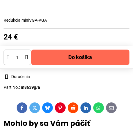
Redukcia miniVGA-VGA
24 €
Do košíka
Doručenia
Part No.:
m8639g/a
Facebook
Twitter
Bluesky
Pinterest
Reddit
LinkedIn
WhatsApp
E-
mail
Mohlo by sa Vám páčiť