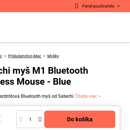
Panel používateľa
c
Príslušenstvo Mac
Myšky
chi myš M1 Bluetooth
less Mouse - Blue
bezdrôtová Bluetooth myš od Satechi
Čítajte viac
€
Do košíka