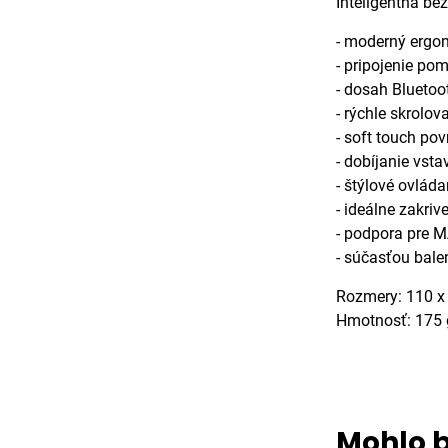
Inteligentná be
- moderný ergo
- pripojenie po
- dosah Bluetoo
- rýchle skrolo
- soft touch po
- dobíjanie vsta
- štýlové ovlád
- ideálne zakriv
- podpora pre 
- súčasťou bale
Rozmery: 110 x
Hmotnosť: 175 
Mohlo b