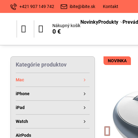
+421 907 149 742
ibite@ibite.sk
Kontakt
Novinky
Produkty
Prevá
Nákupný košík
0 €
NOVINKA
Kategórie produktov
Mac
iPhone
iPad
Watch
AirPods