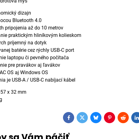
zdrôtová myš
nomický dizajn
mocou Bluetooth 4.0
th pripojenia až do 10 metrov
vanie praktickým hliníkovým kolieskom
vrch príjemný na dotyk
vanej batérie cez rýchly USB-C port
anie laptopu či pevného počítača
enie pre pravákov aj ľavákov
MAC OS aj Windows OS
nia je USB-A / USB-C nabíjací kábel
 57 x 32 mm
g
Facebook
Twitter
Bluesky
Pinterest
Reddit
L
y sa Vám páčiť