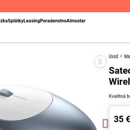
dzka
Splátky
Leasing
Poradenstvo
Almostar
Úvod
Ma
Sate
Wire
Kvalitná 
35 