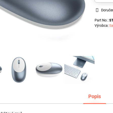
Doruče
Part No.:
S
Výrobca:
Sa
Popis