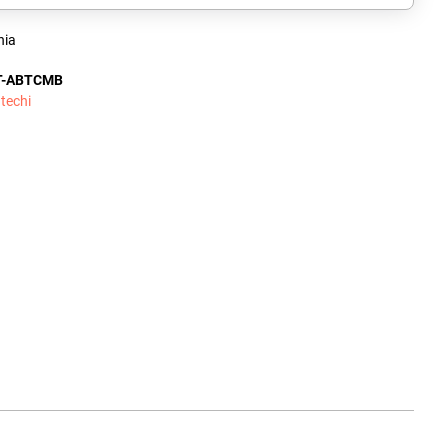
nia
T-ABTCMB
techi