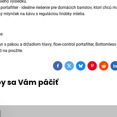
šieho výsledku.
ortafilter - ideálne riešenie pre domácich baristov, ktorí chcú m
ný mlynček na kávu s reguláciou hrúbky mletia.
e:
n s pákou a držadlom hlavy, flow-control portafilter, Bottomless 2-
d na použite.
Facebook
Twitter
Bluesky
Pinterest
Reddit
L
y sa Vám páčiť