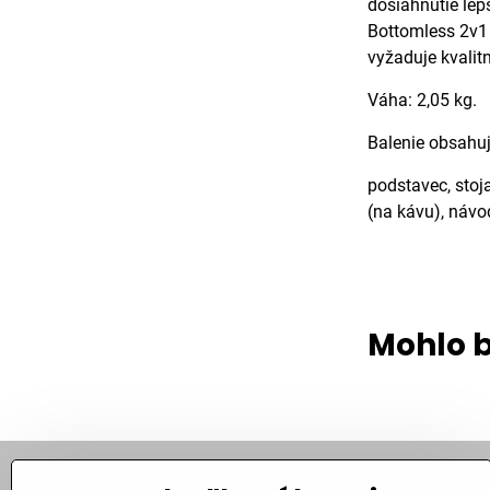
dosiahnutie lep
Bottomless 2v1 p
vyžaduje kvalit
Váha: 2,05 kg.
Balenie obsahuj
podstavec, stoja
(na kávu), návo
Mohlo b