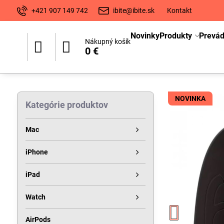
+421 907 149 742
ibite@ibite.sk
Kontakt
Novinky
Produkty
Prevá
Nákupný košík
0 €
NOVINKA
Kategórie produktov
Mac
iPhone
iPad
Watch
AirPods