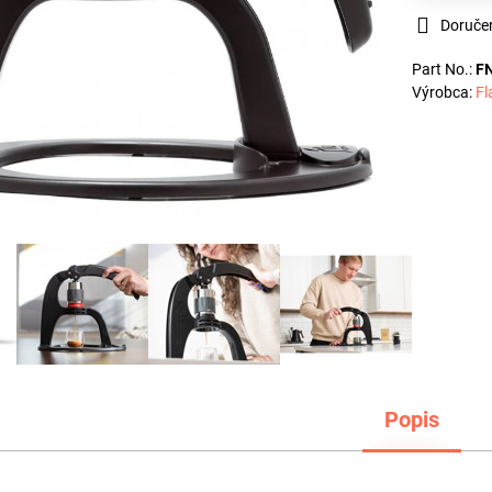
Doruče
Part No.:
F
Výrobca:
Fl
Popis