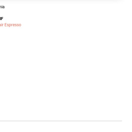
nia
NF
air Espresso