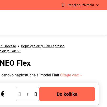
Panel používateľa
ir Espresso
Doplnky a diely Flair Espresso
 diely Flair 58
 NEO Flex
a cenovo najdostupnejší model Flair
Čítajte viac
 €
Do košíka