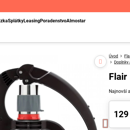
dzka
Splátky
Leasing
Poradenstvo
Almostar
Úvod
Fla
Doplnky a
Flair
Najnovší 
129