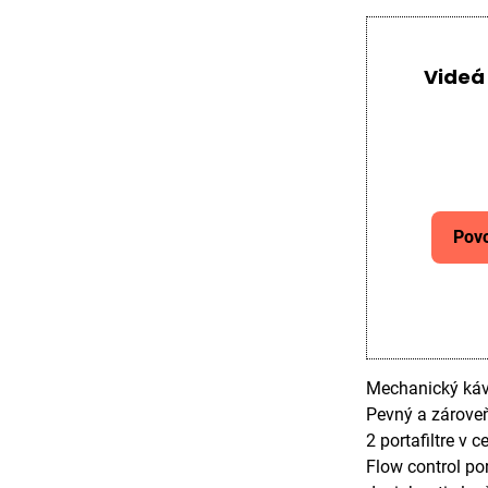
Videá
Povo
Mechanický kávo
Pevný a zárove
2 portafiltre v c
Flow control por