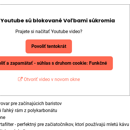
 Youtube sú blokované Voľbami súkromia
Prajete si načítať Youtube video?
Povoliť tentokrát
liť a zapamätať - súhlas s druhom cookie: Funkčné
Otvoriť video v novom okne
var pre začínajúcich baristov
ň ľahký rám z polykarbonátu
ene
tafilter - perfektný pre začiatočníkov, ktorí používajú mletú kávu