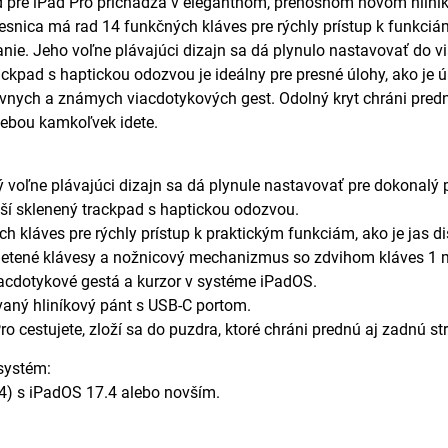
pre iPad Pro prichádza v elegantnom, prenosnom novom hliníko
esnica má rad 14 funkčných kláves pre rýchly prístup k funkciám,
anie. Jeho voľne plávajúci dizajn sa dá plynulo nastavovať do v
ackpad s haptickou odozvou je ideálny pre presné úlohy, ako je ú
vnych a známych viacdotykových gest. Odolný kryt chráni prednú 
sebou kamkoľvek idete.
 voľne plávajúci dizajn sa dá plynule nastavovať pre dokonalý 
ší sklenený trackpad s haptickou odozvou.
 kláves pre rýchly prístup k praktickým funkciám, ako je jas dis
ietené klávesy a nožnicový mechanizmus so zdvihom kláves 1 m
acdotykové gestá a kurzor v systéme iPadOS.
aný hliníkový pánt s USB-C portom.
o cestujete, zloží sa do puzdra, ktoré chráni prednú aj zadnú st
systém:
4) s iPadOS 17.4 alebo novším.