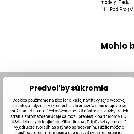
modely iPadu:
11" iPad Pro (M
Mohlo b
Predvoľby súkromia
Kontakt
Cookies používame na zlepšenie vašej návštevy tejto webovej
Bite Corporation, s​.r​.o​.
stránky, analýzu jej výkonnosti a zhromažďovanie údajov o jej
Fándlyho 1
používaní. Na tento účel môžeme použiť nástroje a služby tretích
94901 Nitra
strán a zhromaždené údaje sa môžu preniesť k partnerom v EÚ,
USA alebo iných krajinách. Kliknutím na „Prijať všetky cookies“
+421 907 149 742
vyjadrujete svoj súhlas s týmto spracovaním. Nižšie môžete
nájsť podrobné informácie alebo upraviť svoje preferencie.