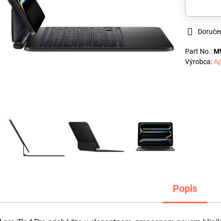
Doruče
Part No.:
M
Výrobca:
Ap
Popis