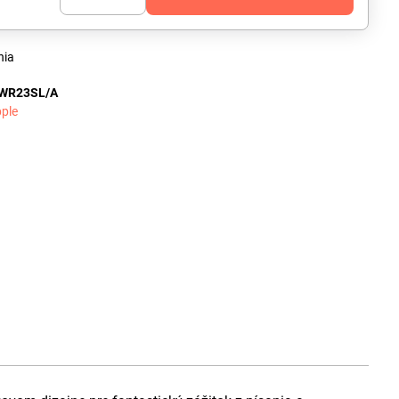
nia
WR23SL/A
ple