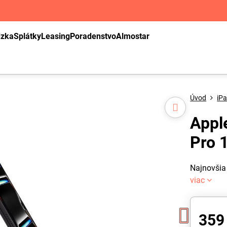
dzka
Splátky
Leasing
Poradenstvo
Almostar
Úvod
iP
Appl
Pro 1
Najnovšia
viac
359