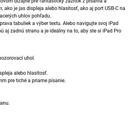
vom dizajne pre fantastický zážitok z písania a
 ako je jas displeja alebo hlasitosť, ako aj port USB-C na
iacerých uhlov pohľadu.
prava tabuliek a výber textu. Alebo navigujte svoj iPad
aj zadnú stranu a je ideálny na to, aby ste si iPad Pro
pozorovací uhol.
pleja alebo hlasitosť.
m pre tiché a priame písanie.
ranu.