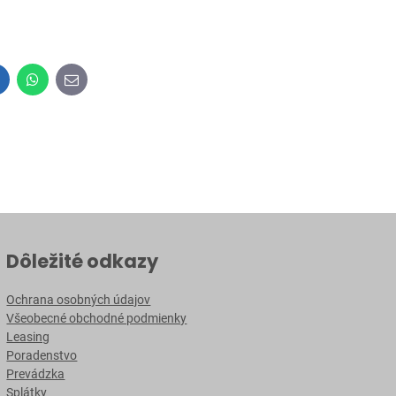
inkedIn
WhatsApp
E-
mail
Dôležité odkazy
Ochrana osobných údajov
Všeobecné obchodné podmienky
Leasing
Poradenstvo
Prevádzka
Splátky