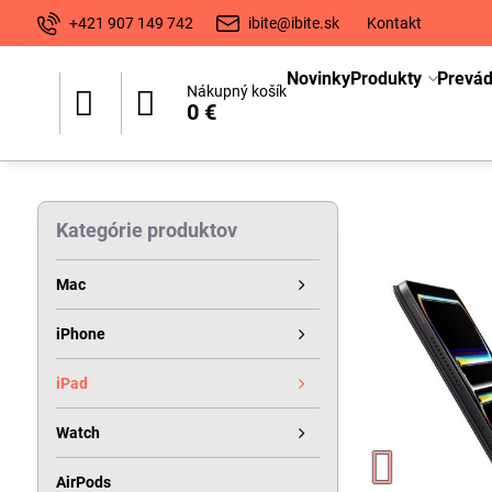
+421 907 149 742
ibite@ibite.sk
Kontakt
Novinky
Produkty
Prevá
Nákupný košík
0 €
Kategórie produktov
Mac
iPhone
iPad
Watch
AirPods