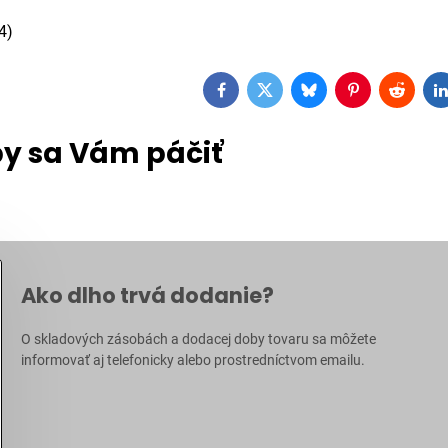
4)
Facebook
Twitter
Bluesky
Pinterest
Reddit
L
y sa Vám páčiť
Ako dlho trvá dodanie?
O skladových zásobách a dodacej doby tovaru sa môžete
informovať aj
telefonicky
alebo prostredníctvom
emailu
.