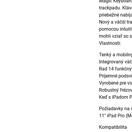
Magic Keyboard 
trackpadu. Kláv
priebežné nabíj
Nový a väčší tr
pomocou intuití
mohli vziať so 
Vlastnosti:
Tenký a mobilný
Integrovaný väč
Rad 14 funkčných
Príjemné podsv
Vyrobené pre vi
Robustný frézov
Keď s iPadom Pr
Požiadavky na 
11" iPad Pro (M
Kompatibilita