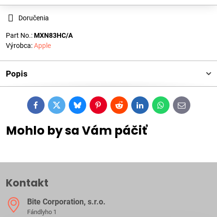
Doručenia
Part No.:
MXN83HC/A
Výrobca:
Apple
Popis
Facebook
Twitter
Bluesky
Pinterest
Reddit
LinkedIn
WhatsApp
E-
mail
Mohlo by sa Vám páčiť
Kontakt
Bite Corporation, s​.r​.o​.
Fándlyho 1