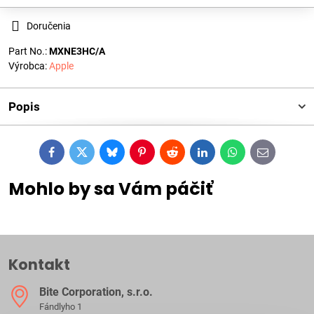
Doručenia
Part No.:
MXNE3HC/A
Výrobca:
Apple
Popis
Facebook
Twitter
Bluesky
Pinterest
Reddit
LinkedIn
WhatsApp
E-
mail
Mohlo by sa Vám páčiť
Kontakt
Bite Corporation, s​.r​.o​.
Fándlyho 1