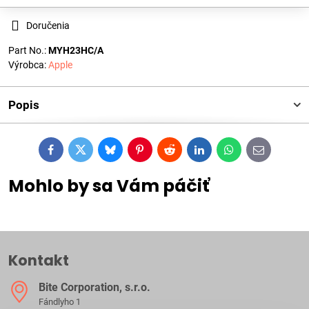
Doručenia
Part No.:
MYH23HC/A
Výrobca:
Apple
Popis
Facebook
Twitter
Bluesky
Pinterest
Reddit
LinkedIn
WhatsApp
E-
mail
Mohlo by sa Vám páčiť
Kontakt
Bite Corporation, s​.r​.o​.
Fándlyho 1