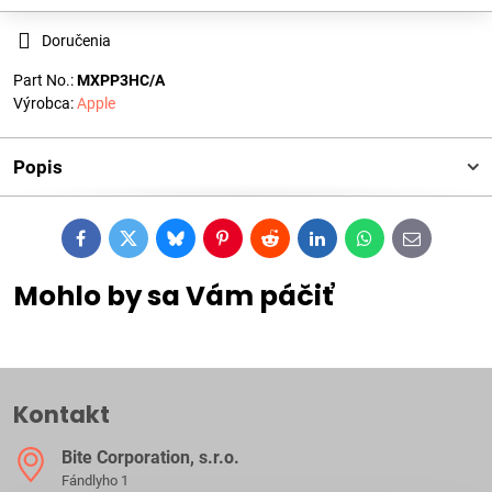
Doručenia
Part No.:
MXPP3HC/A
Výrobca:
Apple
Popis
Facebook
Twitter
Bluesky
Pinterest
Reddit
LinkedIn
WhatsApp
E-
mail
Mohlo by sa Vám páčiť
Kontakt
Bite Corporation, s​.r​.o​.
Fándlyho 1