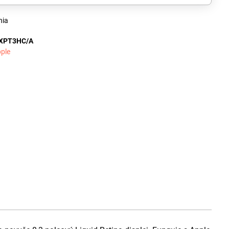
nia
XPT3HC/A
ple