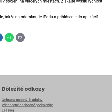
ali v spojení na viacerých miestach. Získajte vyššiu rýchlosť
akže na odomknutie iPadu a prihlásenie do aplikácií
inkedIn
WhatsApp
E-
mail
Dôležité odkazy
Ochrana osobných údajov
Všeobecné obchodné podmienky
Leasing