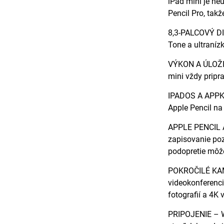
iPad mini je ne
Pencil Pro, takž
8,3-PALCOVÝ DIS
Tone a ultraníz
VÝKON A ÚLOŽISK
mini vždy pripr
IPADOS A APPKY 
Apple Pencil na
APPLE PENCIL A 
zapisovanie poz
podopretie môže
POKROČILÉ KAME
videokonferenci
fotografií a 4K v
PRIPOJENIE – Wi