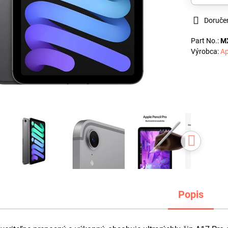
Doruče
Part No.:
M
Výrobca:
Ap
Popis