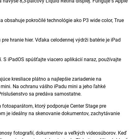
a navyše 8,3-palcový Liquid Retina displej. Funguje s Apple
obsahuje pokročilé technológie ako P3 wide color, True
re hranie hier. Vďaka celodennej výdrži batérie je iPad
. S iPadOS spúšťajte viacero aplikácií naraz, používajte
ce kresliace plátno a najlepšie zariadenie na
 mini. Na ochranu vášho iPadu mini a jeho ľahké
 Príslušenstvo sa predáva samostatne.
otoaparátom, ktorý podporuje Center Stage pre
kom je ideálny na skenovanie dokumentov, zachytávanie
renosy fotografií, dokumentov a veľkých videosúborov. Keď