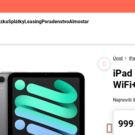
dzka
Splátky
Leasing
Poradenstvo
Almostar
Úvod
iP
iPad 
WiFi
Najnovší 
999