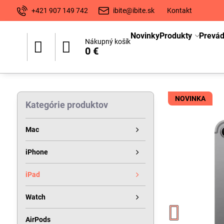
+421 907 149 742
ibite@ibite.sk
Kontakt
Novinky
Produkty
Prevá
Nákupný košík
0 €
NOVINKA
Kategórie produktov
Mac
iPhone
iPad
Watch
AirPods