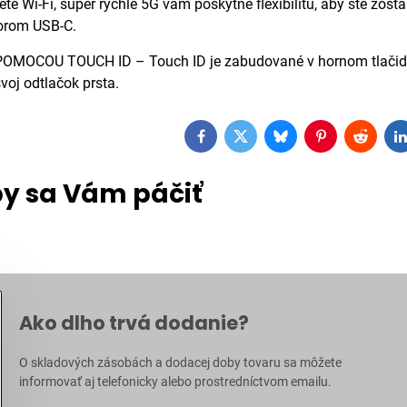
ete Wi-Fi, super rýchle 5G vám poskytne flexibilitu, aby ste zost
orom USB-C.
OCOU TOUCH ID – Touch ID je zabudované v hornom tlačidle, t
voj odtlačok prsta.
Facebook
Twitter
Bluesky
Pinterest
Reddit
L
y sa Vám páčiť
Ako dlho trvá dodanie?
O skladových zásobách a dodacej doby tovaru sa môžete
informovať aj
telefonicky
alebo prostredníctvom
emailu
.