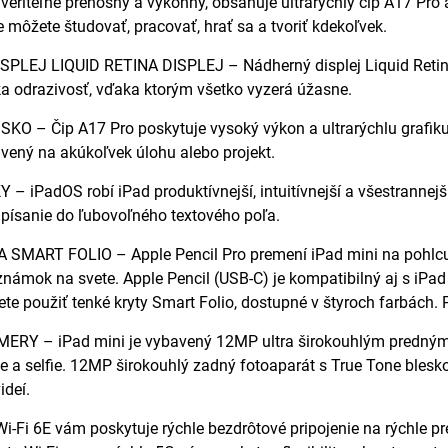
uveriteľne prenosný a výkonný, obsahuje ultrarýchly čip A17 Pro 
e môžete študovať, pracovať, hrať sa a tvoriť kdekoľvek.
PLEJ LIQUID RETINA DISPLEJ – Nádherný displej Liquid Retina 
ka odrazivosť, vďaka ktorým všetko vyzerá úžasne.
O – Čip A17 Pro poskytuje vysoký výkon a ultrarýchlu grafiku p
avený na akúkoľvek úlohu alebo projekt.
– iPadOS robí iPad produktívnejší, intuitívnejší a všestrannejší
 písanie do ľubovoľného textového poľa.
SMART FOLIO – Apple Pencil Pro premení iPad mini na pohlcujú
námok na svete. Apple Pencil (USB-C) je kompatibilný aj s iPad
te použiť tenké kryty Smart Folio, dostupné v štyroch farbách.
RY – iPad mini je vybavený 12MP ultra širokouhlým predným f
e a selfie. 12MP širokouhlý zadný fotoaparát s True Tone bles
ideí.
-Fi 6E vám poskytuje rýchle bezdrôtové pripojenie na rýchle p