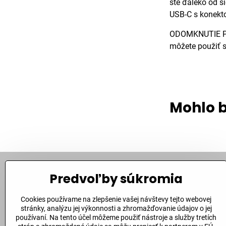
ste ďaleko od si
USB-C s konekt
ODOMKNUTIE POM
môžete použiť s
Mohlo b
Predvoľby súkromia
Kontakt
Cookies používame na zlepšenie vašej návštevy tejto webovej
Bite Corporation, s​.r​.o​.
stránky, analýzu jej výkonnosti a zhromažďovanie údajov o jej
Fándlyho 1
používaní. Na tento účel môžeme použiť nástroje a služby tretích
94901 Nitra