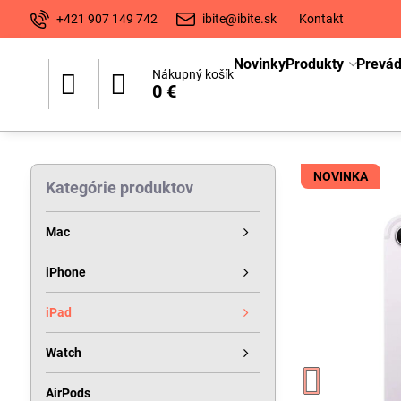
+421 907 149 742
ibite@ibite.sk
Kontakt
Novinky
Produkty
Prevá
Nákupný košík
0 €
NOVINKA
Kategórie produktov
Mac
iPhone
iPad
Watch
AirPods