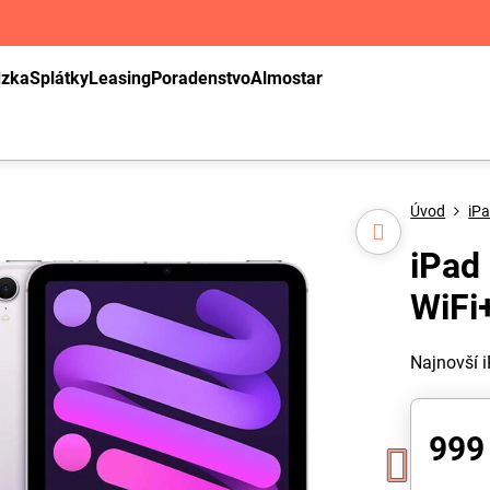
dzka
Splátky
Leasing
Poradenstvo
Almostar
Úvod
iP
iPad 
WiFi
Najnovší 
999