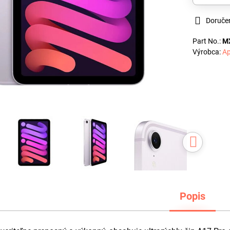
Doruče
Part No.:
M
Výrobca:
Ap
Popis