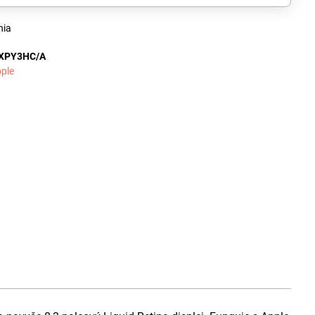
nia
XPY3HC/A
ple