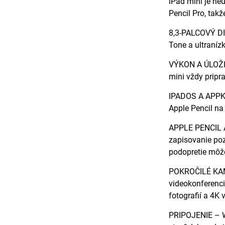
iPad mini je ne
Pencil Pro, takž
8,3-PALCOVÝ DIS
Tone a ultraníz
VÝKON A ÚLOŽISK
mini vždy pripr
IPADOS A APPKY 
Apple Pencil na
APPLE PENCIL A 
zapisovanie poz
podopretie môže
POKROČILÉ KAME
videokonferenci
fotografií a 4K v
PRIPOJENIE – Wi