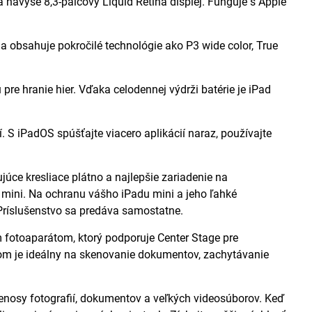
a navyše 8,3-palcový Liquid Retina displej. Funguje s Apple
obsahuje pokročilé technológie ako P3 wide color, True
re hranie hier. Vďaka celodennej výdrži batérie je iPad
. S iPadOS spúšťajte viacero aplikácií naraz, používajte
ce kresliace plátno a najlepšie zariadenie na
 mini. Na ochranu vášho iPadu mini a jeho ľahké
 Príslušenstvo sa predáva samostatne.
otoaparátom, ktorý podporuje Center Stage pre
kom je ideálny na skenovanie dokumentov, zachytávanie
renosy fotografií, dokumentov a veľkých videosúborov. Keď