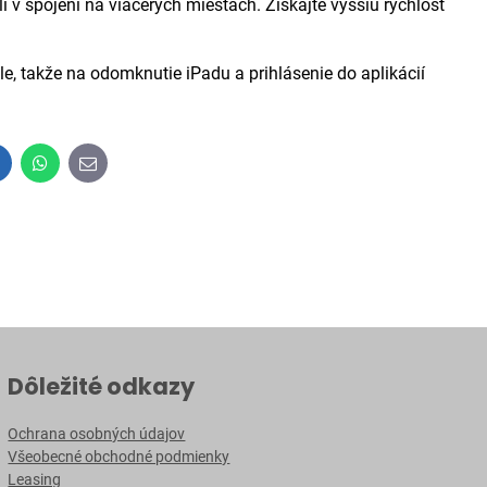
ali v spojení na viacerých miestach. Získajte vyššiu rýchlosť
akže na odomknutie iPadu a prihlásenie do aplikácií
inkedIn
WhatsApp
E-
mail
Dôležité odkazy
Ochrana osobných údajov
Všeobecné obchodné podmienky
Leasing