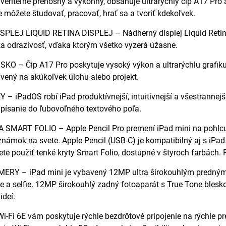
uveriteľne prenosný a výkonný, obsahuje ultrarýchly čip A17 Pro 
e môžete študovať, pracovať, hrať sa a tvoriť kdekoľvek.
PLEJ LIQUID RETINA DISPLEJ – Nádherný displej Liquid Retina 
ka odrazivosť, vďaka ktorým všetko vyzerá úžasne.
O – Čip A17 Pro poskytuje vysoký výkon a ultrarýchlu grafiku p
avený na akúkoľvek úlohu alebo projekt.
– iPadOS robí iPad produktívnejší, intuitívnejší a všestrannejší
 písanie do ľubovoľného textového poľa.
SMART FOLIO – Apple Pencil Pro premení iPad mini na pohlcujú
námok na svete. Apple Pencil (USB-C) je kompatibilný aj s iPad
te použiť tenké kryty Smart Folio, dostupné v štyroch farbách.
RY – iPad mini je vybavený 12MP ultra širokouhlým predným f
e a selfie. 12MP širokouhlý zadný fotoaparát s True Tone bles
ideí.
-Fi 6E vám poskytuje rýchle bezdrôtové pripojenie na rýchle p