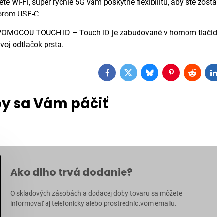
ete Wi-Fi, super rýchle 5G vám poskytne flexibilitu, aby ste zost
orom USB-C.
OCOU TOUCH ID – Touch ID je zabudované v hornom tlačidle, t
voj odtlačok prsta.
Facebook
Twitter
Bluesky
Pinterest
Reddit
L
y sa Vám páčiť
Ako dlho trvá dodanie?
O skladových zásobách a dodacej doby tovaru sa môžete
informovať aj
telefonicky
alebo prostredníctvom
emailu
.