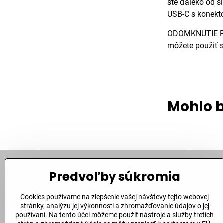
ste ďaleko od si
USB-C s konekt
ODOMKNUTIE POM
môžete použiť s
Mohlo b
Predvoľby súkromia
Kontakt
Cookies používame na zlepšenie vašej návštevy tejto webovej
Bite Corporation, s​.r​.o​.
stránky, analýzu jej výkonnosti a zhromažďovanie údajov o jej
Fándlyho 1
používaní. Na tento účel môžeme použiť nástroje a služby tretích
94901 Nitra