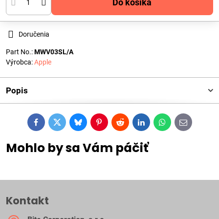
Do košíka
Doručenia
Part No.:
MWV03SL/A
Výrobca:
Apple
Popis
Facebook
Twitter
Bluesky
Pinterest
Reddit
LinkedIn
WhatsApp
E-
mail
Mohlo by sa Vám páčiť
Kontakt