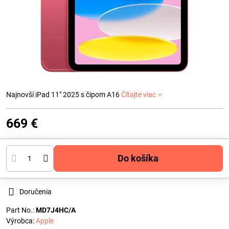
Najnovší iPad 11" 2025 s čipom A16
Čítajte viac
669 €
Do košíka
Doručenia
Part No.:
MD7J4HC/A
Výrobca:
Apple