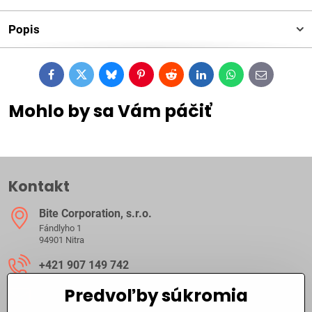
Popis
Facebook
Twitter
Bluesky
Pinterest
Reddit
LinkedIn
WhatsApp
E-
mail
Mohlo by sa Vám páčiť
Kontakt
Bite Corporation, s​.r​.o​.
Fándlyho 1
94901 Nitra
+421 907 149 742
Predvoľby súkromia
ibite​@ibite​.sk