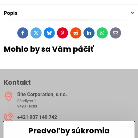
Popis
Facebook
Twitter
Bluesky
Pinterest
Reddit
LinkedIn
WhatsApp
E-
mail
Mohlo by sa Vám páčiť
Kontakt
Bite Corporation, s​.r​.o​.
Fándlyho 1
94901 Nitra
+421 907 149 742
Predvoľby súkromia
ibite​@ibite​.sk