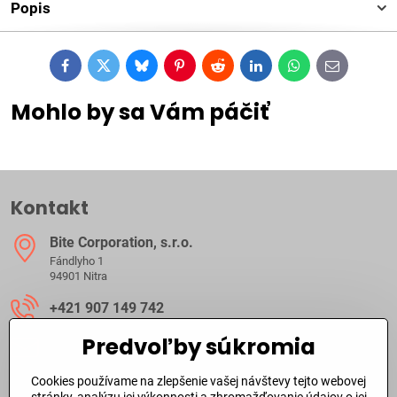
Popis
Facebook
Twitter
Bluesky
Pinterest
Reddit
LinkedIn
WhatsApp
E-
mail
Mohlo by sa Vám páčiť
Kontakt
Bite Corporation, s​.r​.o​.
Fándlyho 1
94901 Nitra
+421 907 149 742
Predvoľby súkromia
ibite​@ibite​.sk
Cookies používame na zlepšenie vašej návštevy tejto webovej
Ako dlho trvá dodanie?