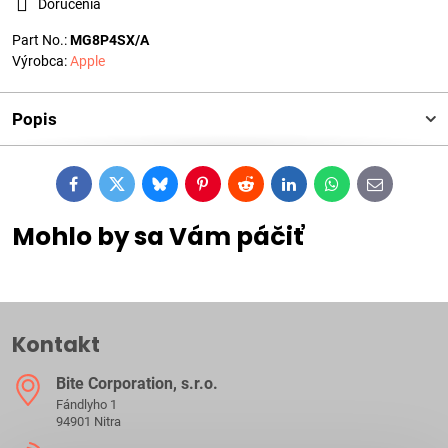
Doručenia
Part No.:
MG8P4SX/A
Výrobca:
Apple
Popis
Facebook
Twitter
Bluesky
Pinterest
Reddit
LinkedIn
WhatsApp
E-
mail
Mohlo by sa Vám páčiť
Kontakt
Bite Corporation, s​.r​.o​.
Fándlyho 1
94901 Nitra