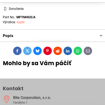
Doručenia
Part No.:
MFYM4SX/A
Výrobca:
Apple
Popis
Facebook
Twitter
Bluesky
Pinterest
Reddit
LinkedIn
WhatsApp
E-
mail
Mohlo by sa Vám páčiť
Kontakt
Bite Corporation, s​.r​.o​.
Fándlyho 1