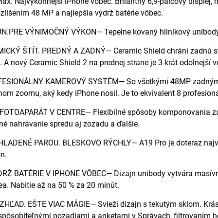
ax. Najvýkonnejší iPhone vôbec. Brilantný 6,9-palcový displej, h
ozlíšením 48 MP a najlepšia výdrž batérie vôbec.
.PRE VÝNIMOČNÝ VÝKON— Tepelne kovaný hliníkový unibody diz
KÝ ŠTÍT. PREDNÝ A ZADNÝ— Ceramic Shield chráni zadnú stra
 A nový Ceramic Shield 2 na prednej strane je 3-krát odolnejší v
ESIONÁLNY KAMEROVÝ SYSTÉM— So všetkými 48MP zadnými f
hom zoomu, aký kedy iPhone nosil. Je to ekvivalent 8 profesioná
TOAPARÁT V CENTRE— Flexibilné spôsoby komponovania záberu.
né nahrávanie spredu aj zozadu a ďalšie.
HLADENÉ PAROU. BLESKOVO RÝCHLY— A19 Pro je doteraz najvýkon
on.
Ž BATÉRIE V IPHONE VÔBEC— Dizajn unibody vytvára masívnu 
ea. Nabitie až na 50 % za 20 minút.
ZHĽAD. EŠTE VIAC MÁGIE— Svieži dizajn s tekutým sklom. Krá
spôsobiteľnými pozadiami a anketami v Správach, filtrovaním h