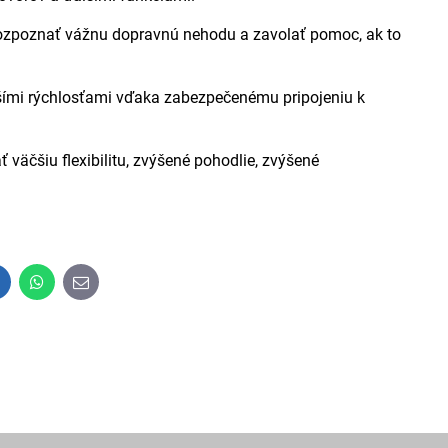
poznať vážnu dopravnú nehodu a zavolať pomoc, ak to
mi rýchlosťami vďaka zabezpečenému pripojeniu k
šiu flexibilitu, zvýšené pohodlie, zvýšené
inkedIn
WhatsApp
E-
mail