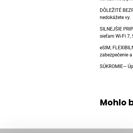
DÔLEŽITÉ BEZPE
nedokážete vy.
SILNEJŠIE PRIP
sieťam Wi-Fi 7, 
eSIM, FLEXIBIL
zabezpečenie a 
SÚKROMIE— Úpln
Mohlo b