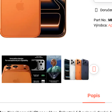
Doruče
Part No.:
M
Výrobca:
Ap
Popis