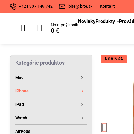
+421 907 149 742
ibite@ibite.sk
Kontakt
Novinky
Produkty
Prevá
Nákupný košík
0 €
NOVINKA
Kategórie produktov
Mac
iPhone
iPad
Watch
AirPods