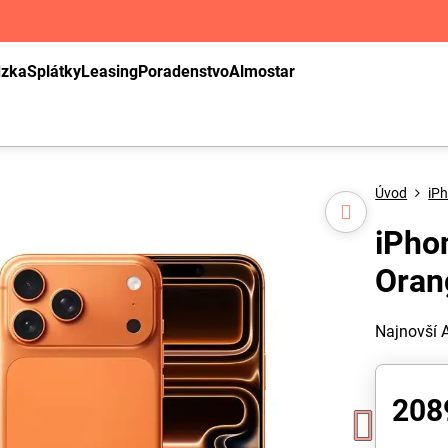
dzka
Splátky
Leasing
Poradenstvo
Almostar
Úvod
iP
iPho
Oran
Najnovší 
208