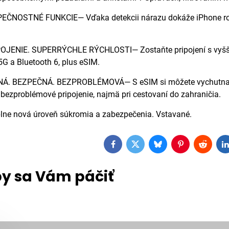
ČNOSTNÉ FUNKCIE— Vďaka detekcii nárazu dokáže iPhone roz
OJENIE. SUPERRÝCHLE RÝCHLOSTI— Zostaňte pripojení s vyšší
5G a Bluetooth 6, plus eSIM.
NÁ. BEZPEČNÁ. BEZPROBLÉMOVÁ— S eSIM si môžete vychutnať väč
bezproblémové pripojenie, najmä pri cestovaní do zahraničia.
e nová úroveň súkromia a zabezpečenia. Vstavané.
Facebook
Twitter
Bluesky
Pinterest
Reddit
L
y sa Vám páčiť