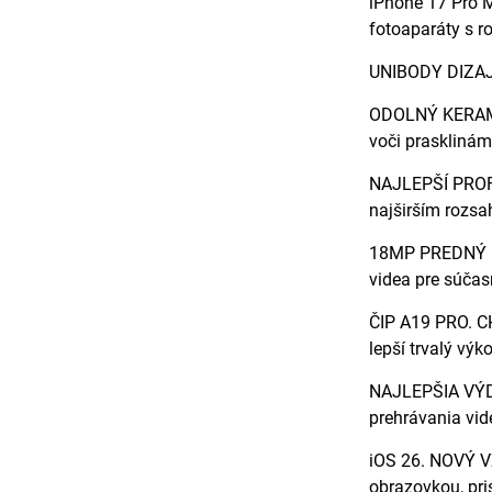
iPhone 17 Pro M
fotoaparáty s r
UNIBODY DIZAJN
ODOLNÝ KERAMIC
voči prasklinám.
NAJLEPŠÍ PROF
najširším rozsa
18MP PREDNÝ FO
videa pre súčas
ČIP A19 PRO. C
lepší trvalý výk
NAJLEPŠIA VÝDR
prehrávania vid
iOS 26. NOVÝ V
obrazovkou, pri