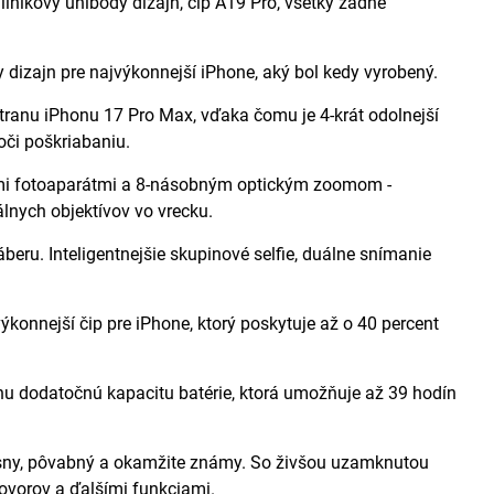
liníkový unibody dizajn, čip A19 Pro, všetky zadné
ajn pre najvýkonnejší iPhone, aký bol kedy vyrobený.
nu iPhonu 17 Pro Max, vďaka čomu je 4-krát odolnejší
oči poškriabaniu.
otoaparátmi a 8-násobným optickým zoomom -
lnych objektívov vo vrecku.
 Inteligentnejšie skupinové selfie, duálne snímanie
nejší čip pre iPhone, ktorý poskytuje až o 40 percent
dodatočnú kapacitu batérie, ktorá umožňuje až 39 hodín
sny, pôvabný a okamžite známy. So živšou uzamknutou
ovorov a ďalšími funkciami.