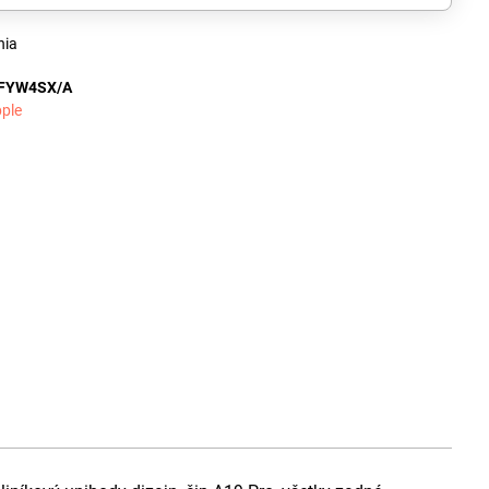
nia
FYW4SX/A
ple