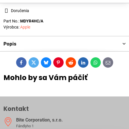
Doručenia
Part No.:
MDYR4HC/A
Výrobca:
Apple
Popis
Facebook
Twitter
Bluesky
Pinterest
Reddit
LinkedIn
WhatsApp
E-
mail
Mohlo by sa Vám páčiť
Kontakt
Bite Corporation, s​.r​.o​.
Fándlyho 1